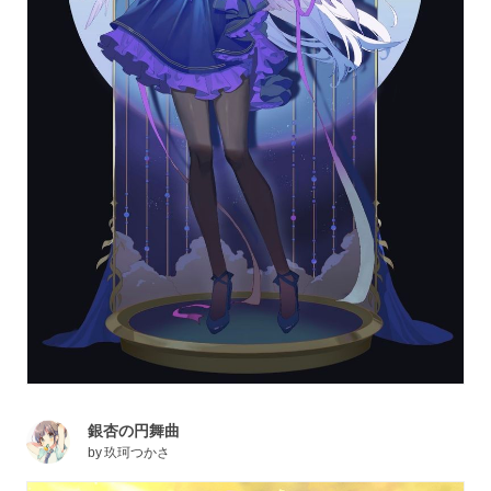
銀杏の円舞曲
by
玖珂つかさ