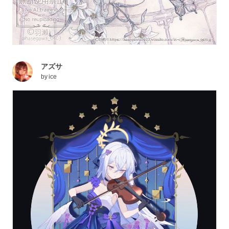
アズサ
by
ice