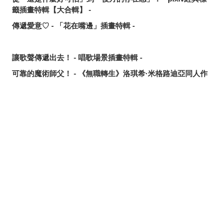
籤插畫特輯【大合輯】 -
傳遞愛意♡ - 「花在嘴邊」插畫特輯 -
讓歌聲傳遞出去！ - 唱歌場景插畫特輯 -
可靠的魔術師父！ - 《無職轉生》洛琪希·米格路迪亞同人作
品特輯 -
令人卸下心防的表情 - 「想要守護這個笑容」插畫特輯 -
追尋或是逃離？ - 無數的手插畫特輯 -
分享
發佈
分享至LINE
這個夏天最受歡迎的是？ - 2026年7月pixivision熱門特輯 -
悠然悠游 - 金魚插畫特輯 -
繽紛吸睛♡ - 熱帶水果飲品插畫特輯 -
點綴唇邊 - 美人痣插畫特輯 -
那些年的回憶 - 充滿青春氣息的插畫特輯 -
每天都要認真刷！ - 刷牙插畫特輯 -