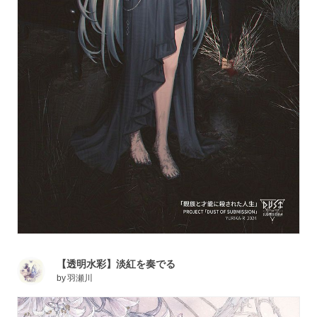
【透明水彩】淡紅を奏でる
by
羽瀬川