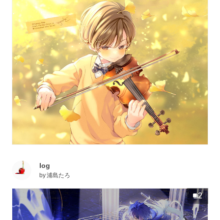
log
by
浦島たろ
2