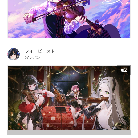
フォービースト
by
レバン
2