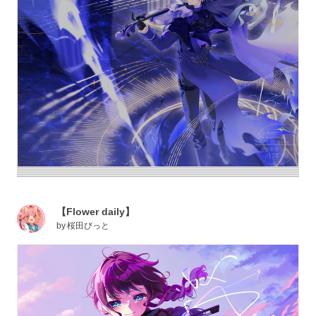
【Flower daily】
by
桜田びっと