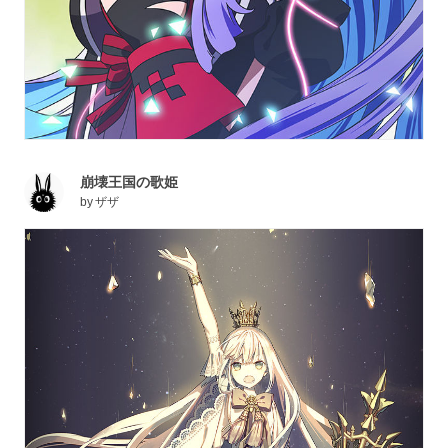
崩壊王国の歌姫
by
ザザ