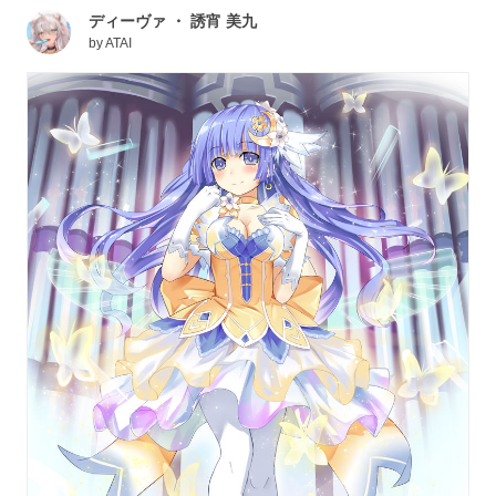
ディーヴァ ・ 誘宵 美九
by
ATAI