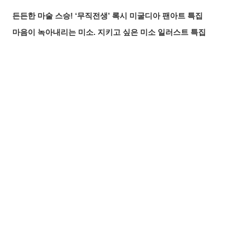
든든한 마술 스승! ‘무직전생’ 록시 미굴디아 팬아트 특집
마음이 녹아내리는 미소. 지키고 싶은 미소 일러스트 특집
붙잡을 것인가, 도망칠 것인가. 수많은 손 일러스트 특집
올여름 가장 핫한 기사는? 2026년 7월 pixivision 인기 기사
물속을 우아하게. 금붕어 일러스트 특집
공유하기
올리기
LINE 보내기
알록달록한 여름의 한 잔♡ 트로피컬 드링크 일러스트 특집
입가를 더욱 돋보이게. 애교점 일러스트 특집
언젠가의 추억. 청춘이 느껴지는 일러스트 특집
매일 꼼꼼하게! 양치질 일러스트 특집
바람에 흩날리는 매력. 포니테일 일러스트 특집
찰나의 반짝임. 유성 일러스트 특집
무드 있게 빛나는 밤♡ 나이트 풀 일러스트 특집
여름 창작 아이디어를 찾고 있다면? 수영복&비키니부터 여