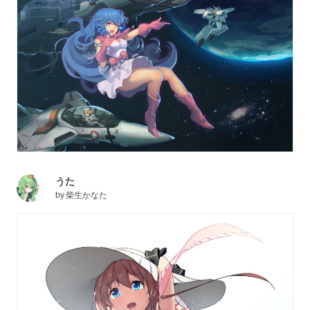
うた
by
柴生かなた