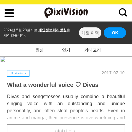
2024년 5월 28일자로
개인정보처리방침
을
개정 이력
OK
개정했습니다.
최신
인기
카테고리
2017.07.10
Illustrations
What a wonderful voice ♡ Divas
Divas and songstresses usually combine a beautiful
singing voice with an outstanding and unique
personality, and often steal people's hearts. Even in
anime and manga, their presence is overwhelming and
they often carry an important role in the story.
이어서 읽기