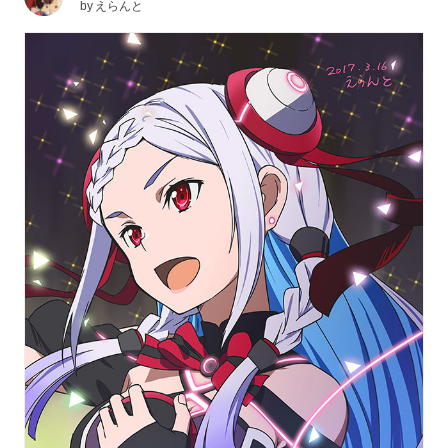
by
えらんと