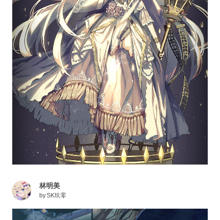
林明美
by
SK玖零