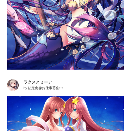
ラクスとミーア
by
鮎定食@お仕事募集中