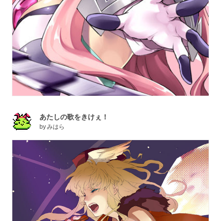
あたしの歌をきけぇ！
by
みはら