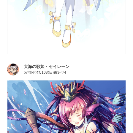
大海の歌姫・セイレーン
by
猫小渣C108(日)東3-ヤ4