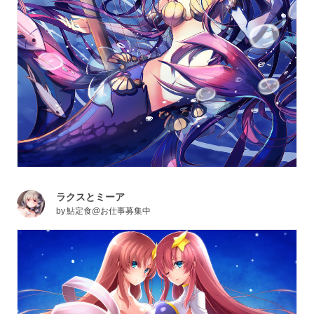
ラクスとミーア
by
鮎定食@お仕事募集中