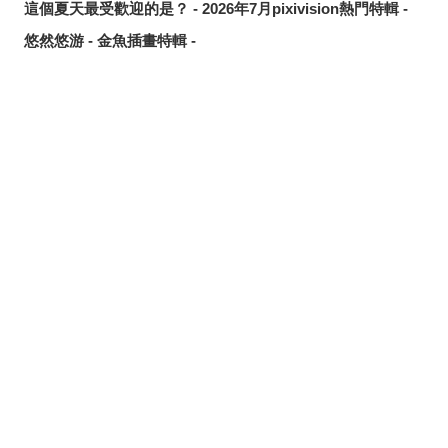
這個夏天最受歡迎的是？ - 2026年7月pixivision熱門特輯 -
悠然悠游 - 金魚插畫特輯 -
繽紛吸睛♡ - 熱帶水果飲品插畫特輯 -
點綴唇邊 - 美人痣插畫特輯 -
那些年的回憶 - 充滿青春氣息的插畫特輯 -
分享
發佈
分享至LINE
每天都要認真刷！ - 刷牙插畫特輯 -
隨風搖曳 - 馬尾插畫特輯 -
劃破夜空的光芒 - 流星插畫特輯 -
氛圍滿點♡ - 夜間泳池插畫特輯 -
說不定能找到夏日創作靈感？ - 泳裝、比基尼插畫特輯【大
合輯】 -
髮絲中的亮點 - 挑染插畫特輯 -
冰涼消暑 - 冰棒插畫特輯 -
夢幻共演！？ - 《吉伊卡哇》跨界合作同人作品特輯 -