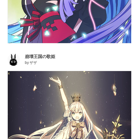
崩壊王国の歌姫
by
ザザ