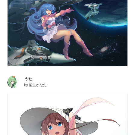
うた
by
柴生かなた