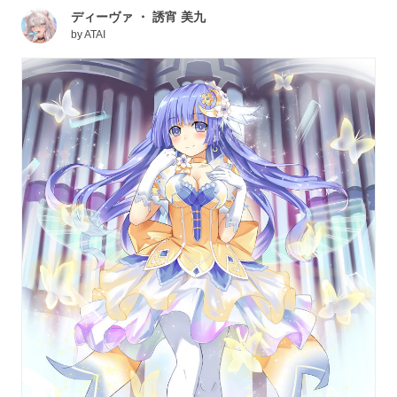
ディーヴァ ・ 誘宵 美九
by
ATAI