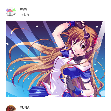
理奈
by
むら
YUNA