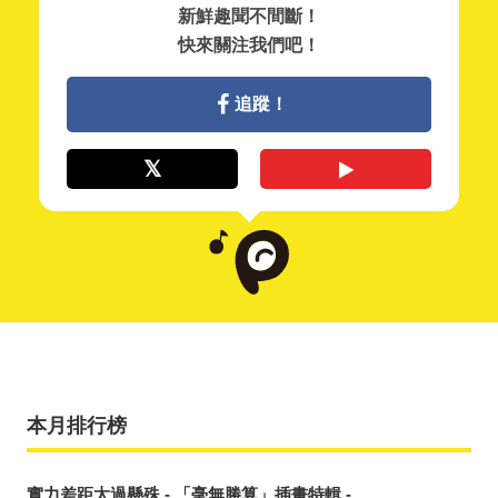
新鮮趣聞不間斷！
快來關注我們吧！
追蹤！
本月排行榜
實力差距太過懸殊 - 「毫無勝算」插畫特輯 -