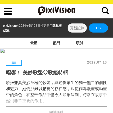
pixivision自2024年5月28日起更新了
隱私權
更新記錄
OK
政策
。
最新
熱門
類別
2017.07.10
插畫
唱響！ 美妙歌聲♡歌姬特輯
歌姬兼具美妙至極的歌聲，與迷倒眾生的獨一無二的個性
和魅力。她們那難以忽視的存在感，即使作為漫畫或動畫
中的角色，在整部作品中也令人印象深刻，時常在故事中
起到非常重要的作用。
英語中意為歌姬的詞是來自於拉丁語的“diva”，原意是“神
閱讀後續
聖”。用“天使的歌聲”和“神之聲”等詞語來形容歌姬的唱功