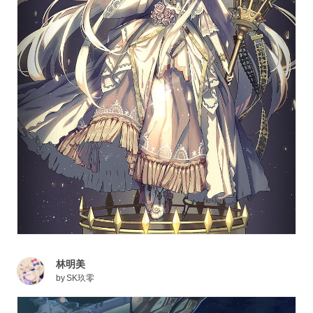
林明美
by
SK玖零