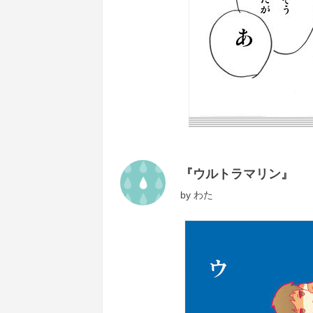
『ウルトラマリン』
by
わた