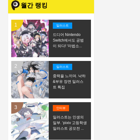
월간 랭킹
일러스트
드디어 Nintendo
Switch에서도 공범
이 되다! ‘마법소...
일러스트
중력을 느끼며. 낙하
&부유 장면 일러스
트 특집
인터뷰
일러스트는 인생의
일부. ‘pixiv 고등학생
일러스트 공모전 ...