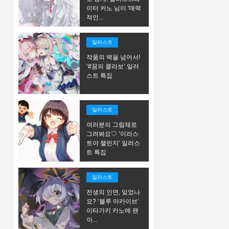
이터 커노 님이 '매력
적인...
일러스트
작품의 벽을 넘어서!
‘#꿈의 콜라보’ 일러
스트 특집
일러스트
여러분의 그림체로
그려봐요♡ ‘이라스
토야 챌린지’ 일러스
트 특집
일러스트
전생의 인연, 잊었나
요? ‘블루 아카이브’
이타가키 카노에 팬
아...