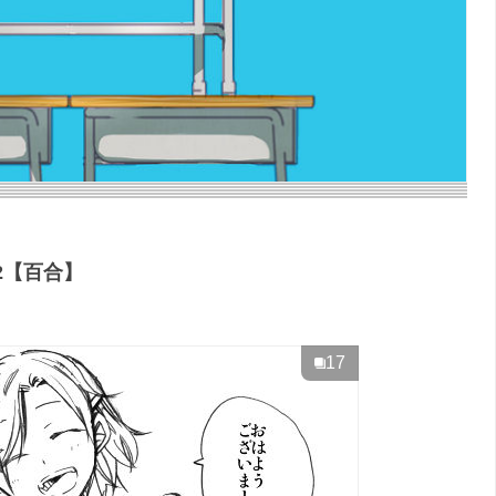
K2【百合】
17