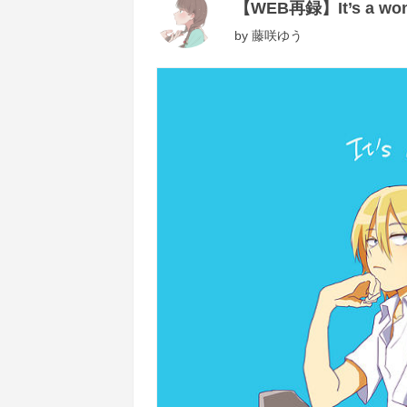
【WEB再録】It’s a wond
by
藤咲ゆう