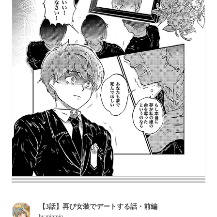
【3話】再び女装でデートする話・前編
by
minmin