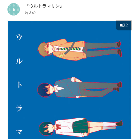
『ウルトラマリン』
by
わた
22