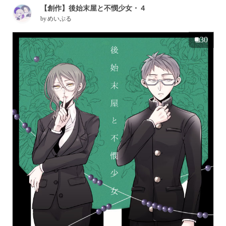
【創作】後始末屋と不憫少女・４
by
めいぷる
30