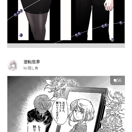
逆転世界
by
隠し角
56