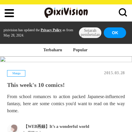
pixivision has updated the
Privacy Policy
as from
Sejarah
OK
pembetulan
May 28, 2024.
Terbaharu
Popular
2015.03.28
Manga
This week's 10 comics!
From school romances to action packed Japanese-influenced
fantasy, here are some comics you'd want to read on the way
home.
【WEB再録】It’s a wonderful world