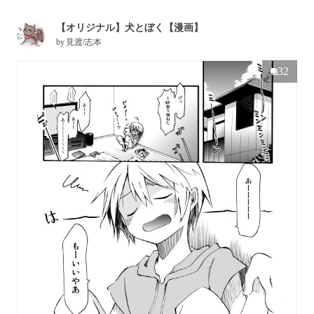
【オリジナル】犬とぼく【漫画】
by
見渡/志本
32