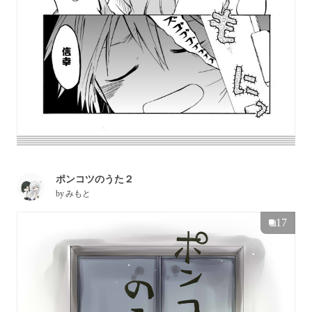
ポンコツのうた２
by
みもと
17