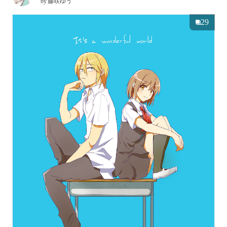
by
藤咲ゆう
29