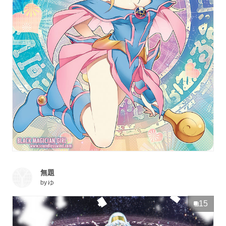
無題
by
ゆ
15