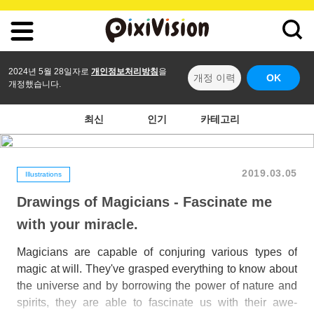
2024년 5월 28일자로
개인정보처리방침
을
개정 이력
OK
개정했습니다.
최신
인기
카테고리
2019.03.05
Illustrations
Drawings of Magicians - Fascinate me
with your miracle.
Magicians are capable of conjuring various types of
magic at will. They've grasped everything to know about
the universe and by borrowing the power of nature and
spirits, they are able to fascinate us with their awe-