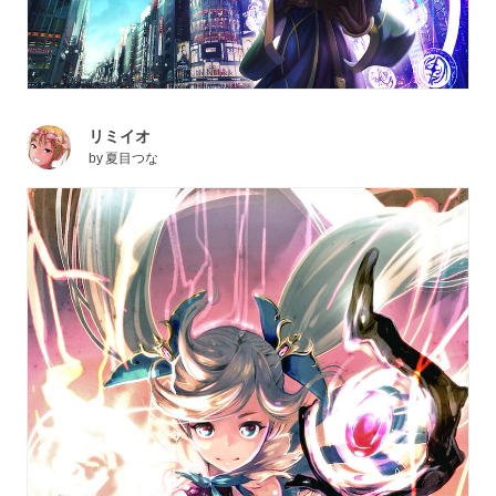
リミイオ
by
夏目つな