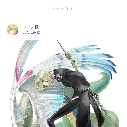
inspiring abilities. Imagine yourself having a reliable
이어서 읽기
magician to accompany you on a journey filled with the
unknown--what kind of miracle would you like them to
show you?
フィン様
by
C-J/樹成
Today, we're featuring illustrations of magicians. Enjoy!