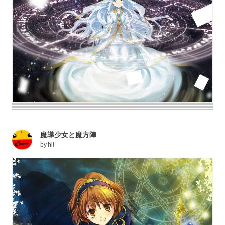
魔導少女と魔方陣
by
hii