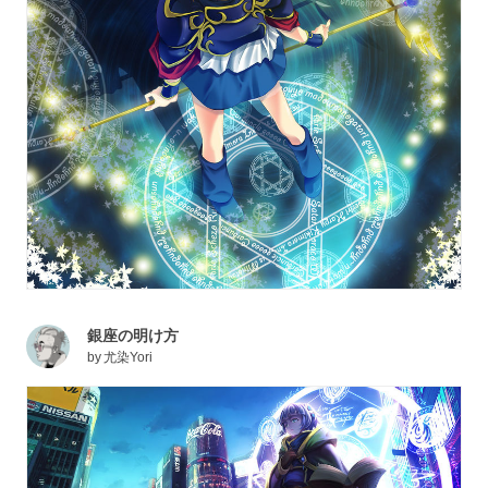
銀座の明け方
by
尤染Yori