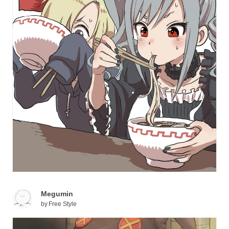
Megumin
by
Free Style