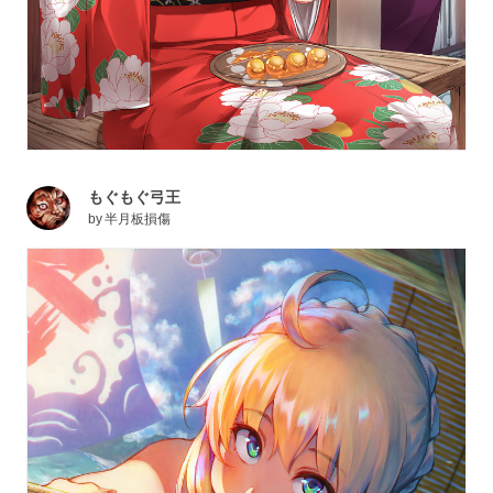
もぐもぐ弓王
by
半月板損傷