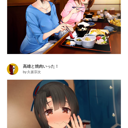
高雄と焼肉いった！
by
久坂宗次