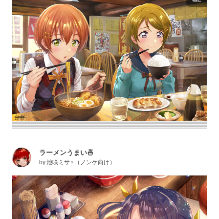
ラーメンうまい🍜
by
池咲ミサ♀（ノンケ向け）