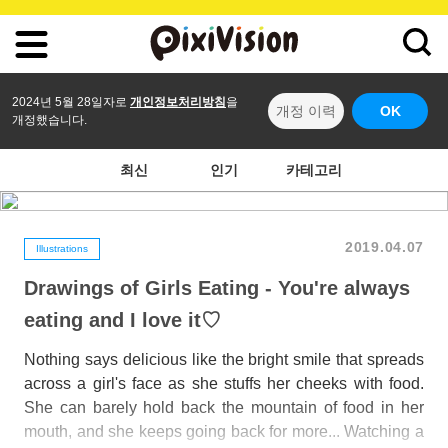
2024년 5월 28일자로
개인정보처리방침
을
개정 이력
OK
개정했습니다.
최신
인기
카테고리
2019.04.07
Illustrations
Drawings of Girls Eating - You're always
eating and I love it♡
Nothing says delicious like the bright smile that spreads
across a girl's face as she stuffs her cheeks with food.
She can barely hold back the mountain of food in her
mouth, and she keeps going back for more... Watching a