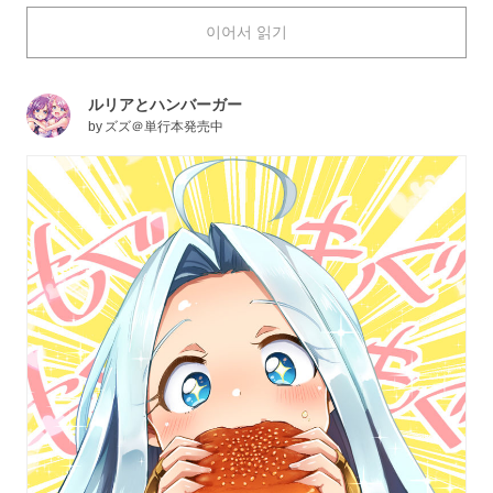
beautiful girl savor a mouthwatering pile of food is
이어서 읽기
charming enough to warm the heart. You would be crazy
not to want to join her in this feast!
Today we are featuring illustrations of girls eating. Enjoy!
ルリアとハンバーガー
by
ズズ＠単行本発売中