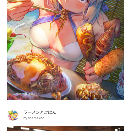
ラーメンとごはん
by
shamakho
2