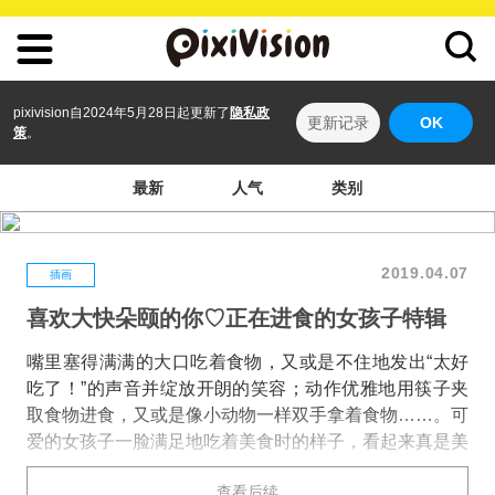
pixivision自2024年5月28日起更新了
隐私政
更新记录
OK
策
。
最新
人气
类别
2019.04.07
插画
喜欢大快朵颐的你♡正在进食的女孩子特辑
嘴里塞得满满的大口吃着食物，又或是不住地发出“太好
吃了！”的声音并绽放开朗的笑容；动作优雅地用筷子夹
取食物进食，又或是像小动物一样双手拿着食物……。可
爱的女孩子一脸满足地吃着美食时的样子，看起来真是美
好得能治愈身心啊。大家看了一定会产生想和她一起吃
查看后续
饭！的想法的。