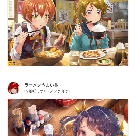
ラーメンうまい🍜
by
池咲ミサ♀（ノンケ向け）