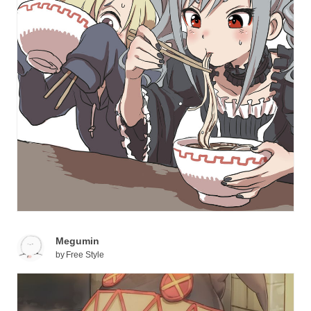
Megumin
by
Free Style