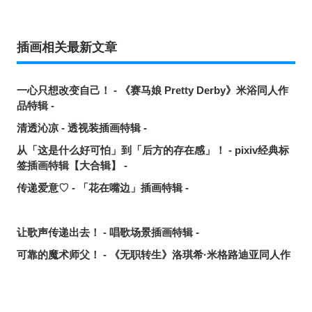
插画相关最新文章
一心只想改变自己！ - 《赛马娘 Pretty Derby》米浴同人作
品特辑 -
清透沁凉 - 透视装插画特辑 -
从「这是什么好可怕」到「后方的存在感」！ - pixiv经典标
签插画特辑【大合辑】 -
传递爱意♡ - 「花在嘴边」插画特辑 -
让歌声传递出去！ - 唱歌场景插画特辑 -
可靠的魔术师父！ - 《无职转生》洛琪希·米格路迪亚同人作
品特辑 -
令人卸下心防 - 「想要守护这个笑容」插画特辑 -