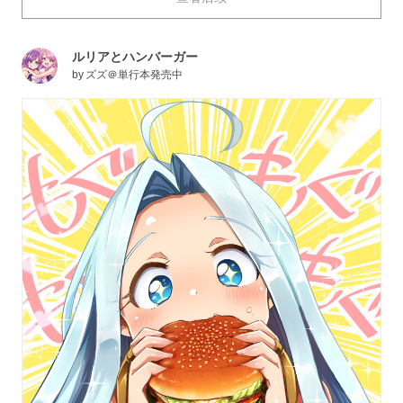
这次，就为大家送上描绘了正在进食的女孩子们的插画作
品特辑。快来看看吧！
ルリアとハンバーガー
by
ズズ＠単行本発売中