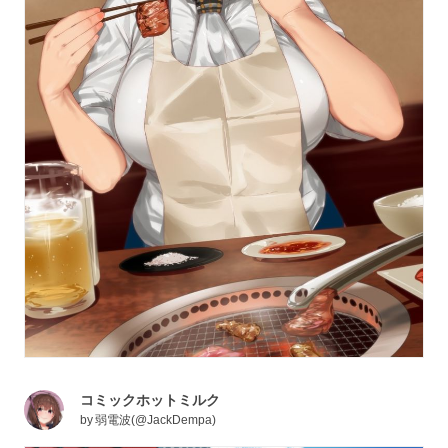
コミックホットミルク
by
弱電波(@JackDempa)