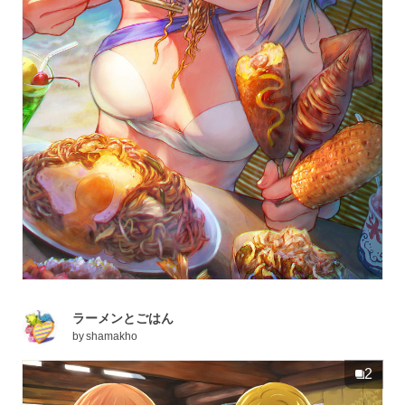
ラーメンとごはん
by
shamakho
2