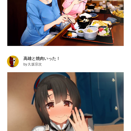
高雄と焼肉いった！
by
久坂宗次