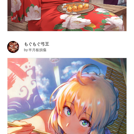
もぐもぐ弓王
by
半月板損傷