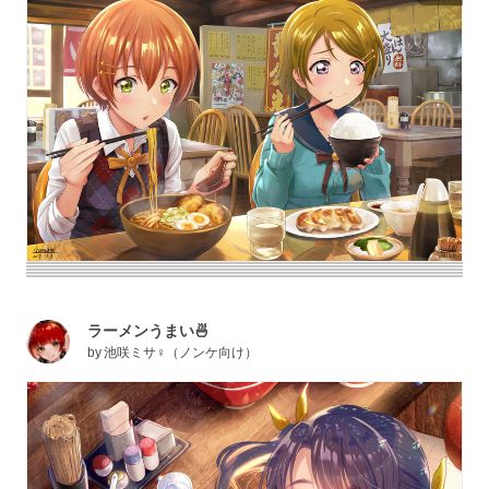
ラーメンうまい🍜
by
池咲ミサ♀（ノンケ向け）