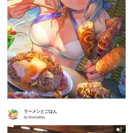
ラーメンとごはん
by
shamakho
2