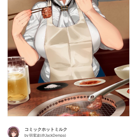
コミックホットミルク
by
弱電波(@JackDempa)