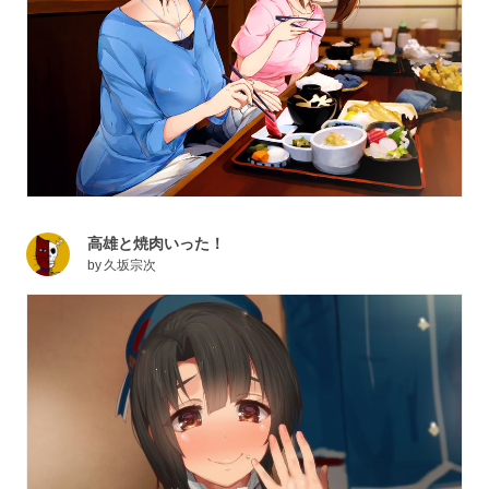
高雄と焼肉いった！
by
久坂宗次