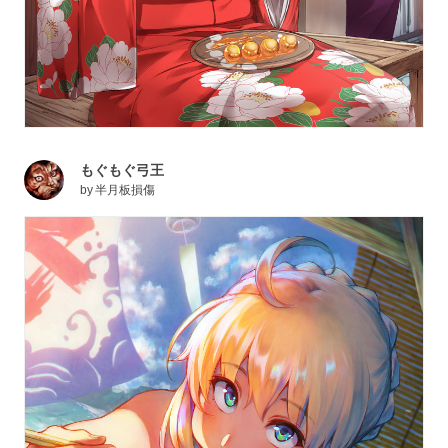
もぐもぐ弓王
by
半月板損傷