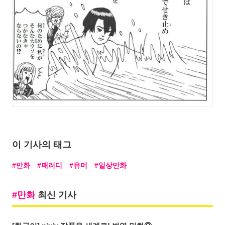
이 기사의 태그
만화
패러디
유머
일상만화
만화
최신 기사