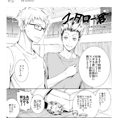
by
おめが
3