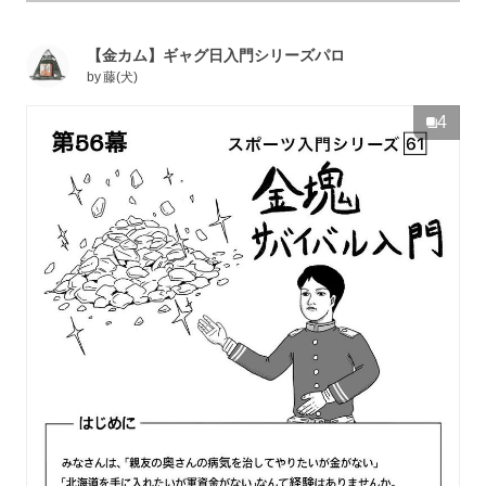
【金カム】ギャグ日入門シリーズパロ
by
藤(犬)
4