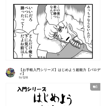
【お手軽入門シリーズ】はじめよう超能力【パロデ
ィ】
by
塩味
6