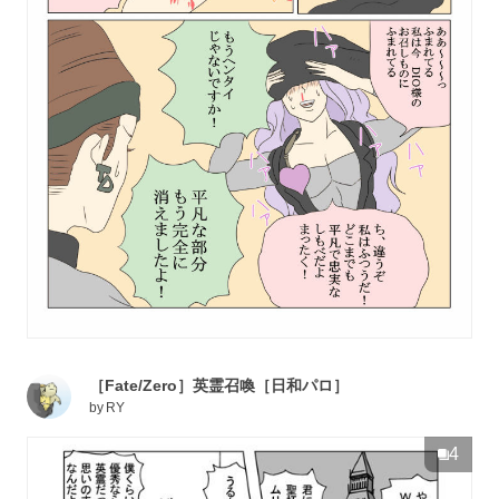
［Fate/Zero］英霊召喚［日和パロ］
by
RY
4