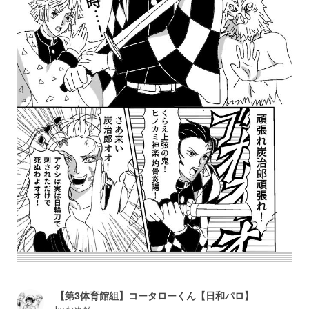
【第3体育館組】コータローくん【日和パロ】