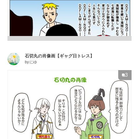
石切丸の肖像画【ギャグ日トレス】
by
にゆ
3