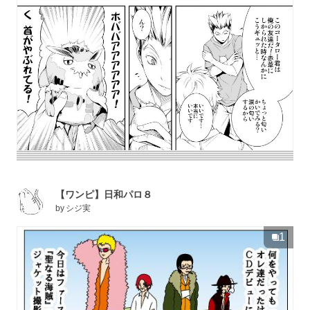
【ワンピ】日和パロ８
by
シジ実
1