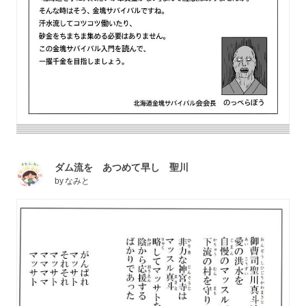
ダム流を あつめて早し 聖川
by
なみと