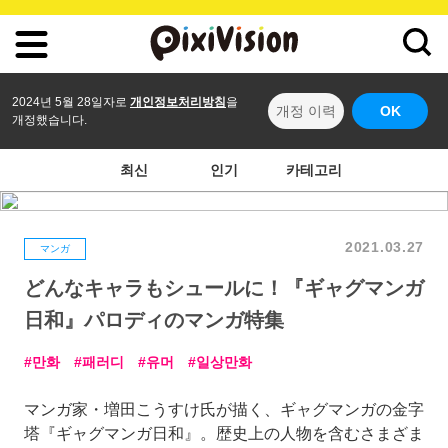
2024년 5월 28일자로
개인정보처리방침
을
개정 이력
OK
개정했습니다.
최신
인기
카테고리
2021.03.27
マンガ
どんなキャラもシュールに！『ギャグマンガ
日和』パロディのマンガ特集
만화
패러디
유머
일상만화
マンガ家・増田こうすけ氏が描く、ギャグマンガの金字
塔『ギャグマンガ日和』。歴史上の人物を含むさまざま