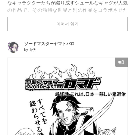
なキャラクターたちが織り成すシュールなギャグが人気
の作品で、その独特な世界と別の作品をコラボさせた
「#ギャグマンガ日和パロディ」がpixivにも多数投稿さ
이어서 읽기
れています。
今回はそんな『ギャグマンガ日和』パロディのマンガを
特集しました。それではご覧ください。
ソードマスターヤマトパロ
by
山伏
3