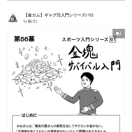
【金カム】ギャグ日入門シリーズパロ
by
藤(犬)
4