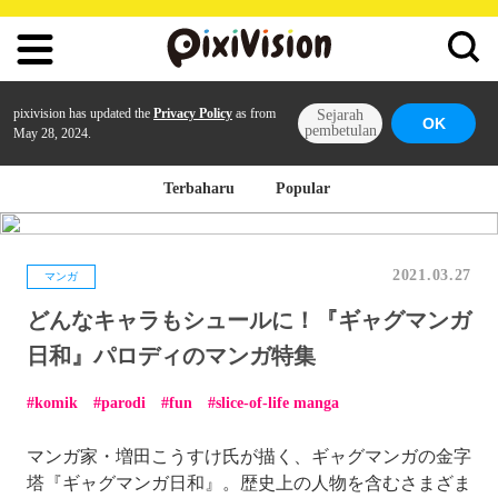
pixivision has updated the
Privacy Policy
as from
Sejarah
OK
pembetulan
May 28, 2024.
Terbaharu
Popular
2021.03.27
マンガ
どんなキャラもシュールに！『ギャグマンガ
日和』パロディのマンガ特集
komik
parodi
fun
slice-of-life manga
マンガ家・増田こうすけ氏が描く、ギャグマンガの金字
塔『ギャグマンガ日和』。歴史上の人物を含むさまざま