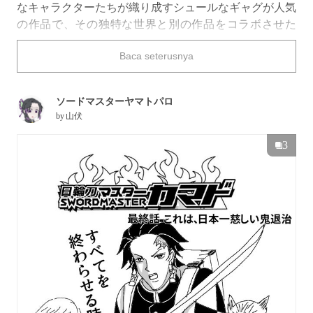
なキャラクターたちが織り成すシュールなギャグが人気
の作品で、その独特な世界と別の作品をコラボさせた
「#ギャグマンガ日和パロディ」がpixivにも多数投稿さ
Baca seterusnya
れています。
今回はそんな『ギャグマンガ日和』パロディのマンガを
特集しました。それではご覧ください。
ソードマスターヤマトパロ
by
山伏
3