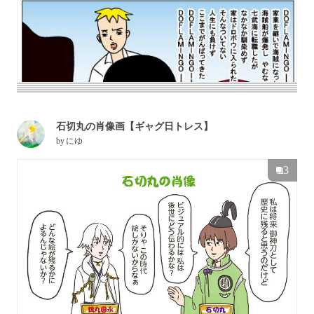
石切丸の肖像画【ギャグ日トレス】
by
にゆ
3