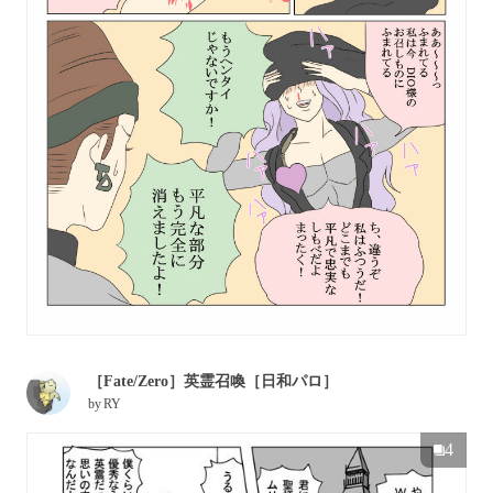
［Fate/Zero］英霊召喚［日和パロ］
by
RY
4