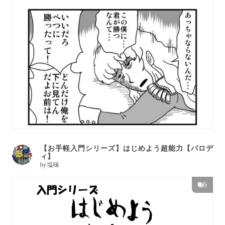
【お手軽入門シリーズ】はじめよう超能力【パロデ
ィ】
by
塩味
6