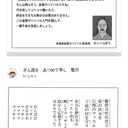
ダム流を あつめて早し 聖川
by
なみと