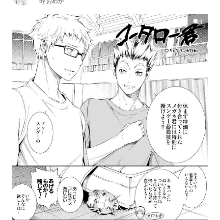
by
おめが
3