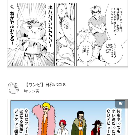
【ワンピ】日和パロ８
by
シジ実
1