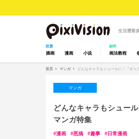
生活需要
欣赏
创作
插画
漫画
小说
画法教程
首页
マンガ
どんなキャラもシュールに！『ギャ
マンガ
どんなキャラもシュール
マンガ特集
漫画
恶搞
趣事
日常漫画