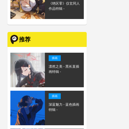
《绝区零》仪玄同人
作品特辑 -
推荐
插画
凛然之美 - 黑长直插
画特辑 -
插画
深蓝魅力 - 蓝色插画
特辑 -