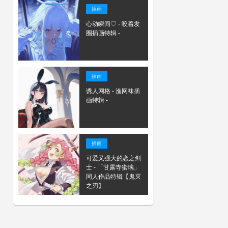
插画
心动瞬间♡ - 咬着发
圈插画特辑 -
插画
诱人网格 - 渔网袜插
画特辑 -
插画
可爱又强大的恋之剑
士 - 「甘露寺蜜璃」
同人作品特辑【鬼灭
之刃】 -