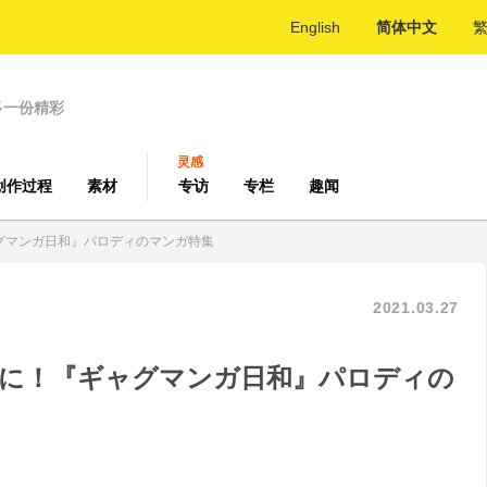
English
简体中文
多一份精彩
灵感
创作过程
素材
专访
专栏
趣闻
グマンガ日和』パロディのマンガ特集
2021.03.27
に！『ギャグマンガ日和』パロディの