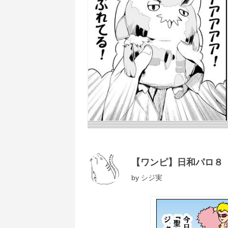
【ワンピ】日和パロ８
by
シジ実