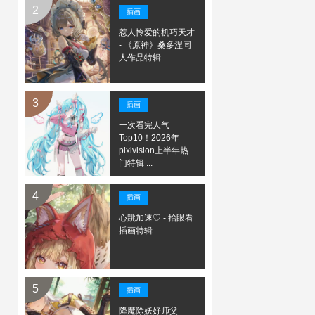
插画
惹人怜爱的机巧天才
- 《原神》桑多涅同
人作品特辑 -
插画
一次看完人气
Top10！2026年
pixivision上半年热
门特辑 ...
插画
心跳加速♡ - 抬眼看
插画特辑 -
插画
降魔除妖好师父 -