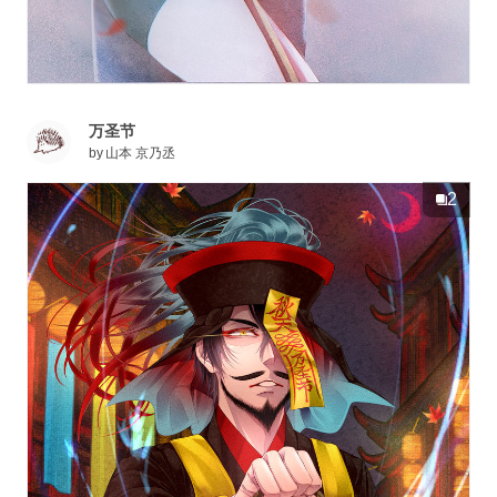
万圣节
by
山本 京乃丞
2