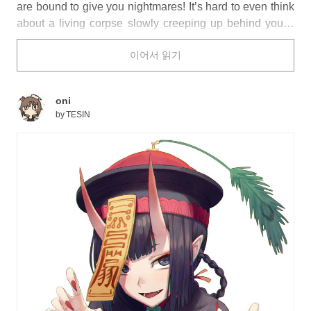
are bound to give you nightmares! It’s hard to even think
about a living corpse slowly creeping up behind you…
but maybe not when they’re designed like the ones
이어서 읽기
pictured below!
How would you react if you came face-to-face with these
characters?
oni
by
TESIN