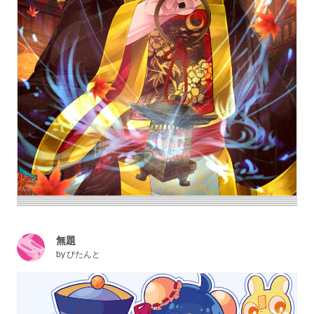
無題
by
ぴたんと