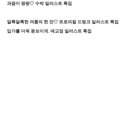
과즙이 팡팡♡ 수박 일러스트 특집
알록달록한 여름의 한 잔♡ 트로피컬 드링크 일러스트 특집
입가를 더욱 돋보이게. 애교점 일러스트 특집
언젠가의 추억. 청춘이 느껴지는 일러스트 특집
매일 꼼꼼하게! 양치질 일러스트 특집
바람에 흩날리는 매력. 포니테일 일러스트 특집
공유하기
올리기
LINE 보내기
찰나의 반짝임. 유성 일러스트 특집
무드 있게 빛나는 밤♡ 나이트 풀 일러스트 특집
여름 창작 아이디어를 찾고 있다면? 수영복&비키니부터 여
름 아이템, 레저까지! 일러스트 특집【모음】
머릿결에 더한 포인트. 메쉬 헤어 일러스트 특집
더위를 식히는 최고의 선물! 막대 아이스크림 일러스트 특집