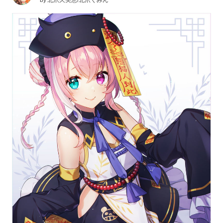
by
北爪久美恵/北爪くみん