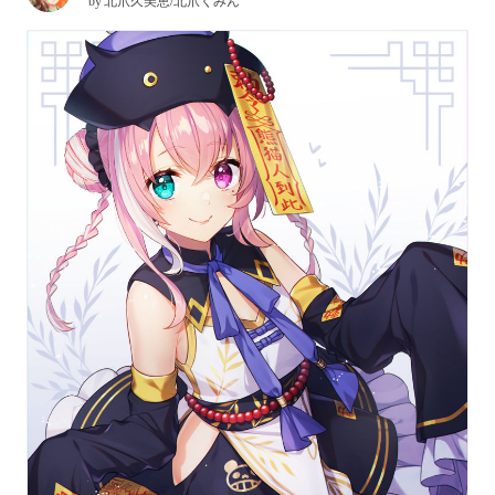
by
北爪久美恵/北爪くみん