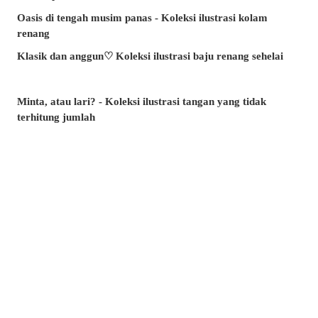
Oasis di tengah musim panas - Koleksi ilustrasi kolam
renang
Klasik dan anggun♡ Koleksi ilustrasi baju renang sehelai
Minta, atau lari? - Koleksi ilustrasi tangan yang tidak
terhitung jumlah
Artikel manakah yang paling banyak dibaca di musim panas
ini? - Artikel popular pixivision Julai 2026
Berenang dengan anggun - Koleksi ilustrasi ikan emas
Berwarna-warni dan menawan♡ Koleksi ilustrasi minuman
tropika
Pesona di sudut bibir - Koleksi ilustrasi tahi lalat di sekitar
mulut
Kenangan yang takkan dilupakan - Koleksi ilustrasi yang
membangkitkan nostalgia zaman remaja
Amalkan setiap hari! - Koleksi ilustrasi menggosok gigi