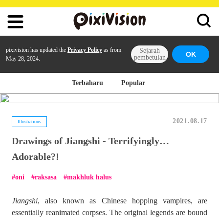
pixivision has updated the
Privacy Policy
as from
Sejarah
OK
pembetulan
May 28, 2024.
Terbaharu
Popular
2021.08.17
Illustrations
Drawings of Jiangshi - Terrifyingly…
Adorable?!
oni
raksasa
makhluk halus
Jiangshi
, also known as Chinese hopping vampires, are
essentially reanimated corpses. The original legends are bound