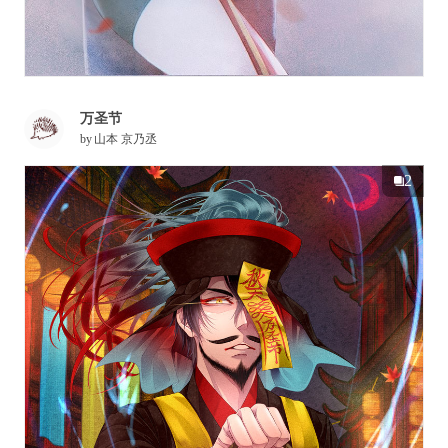
万圣节
by
山本 京乃丞
2