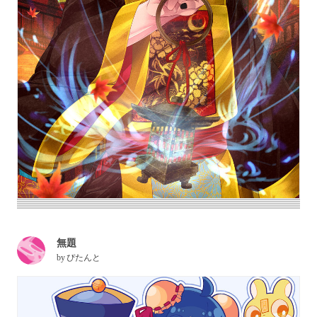
無題
by
ぴたんと