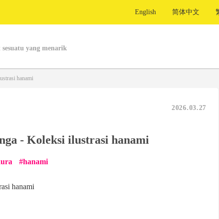
English
简体中文
 sesuatu yang menarik
ustrasi hanami
2026.03.27
a - Koleksi ilustrasi hanami
kura
hanami