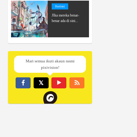
Ilustrasi
JIka mereka benar-
benar ada di sini...
Mari semua ikuti akaun rasmi
pixivision!