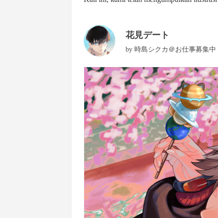
花見デート
by
時島シクカ＠お仕事募集中