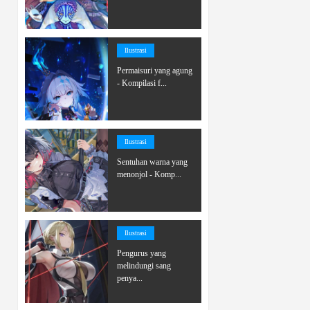
Ilustrasi
Permaisuri yang agung
- Kompilasi f...
Ilustrasi
Sentuhan warna yang
menonjol - Komp...
Ilustrasi
Pengurus yang
melindungi sang
penya...