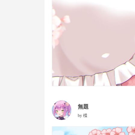
無題
by
楪