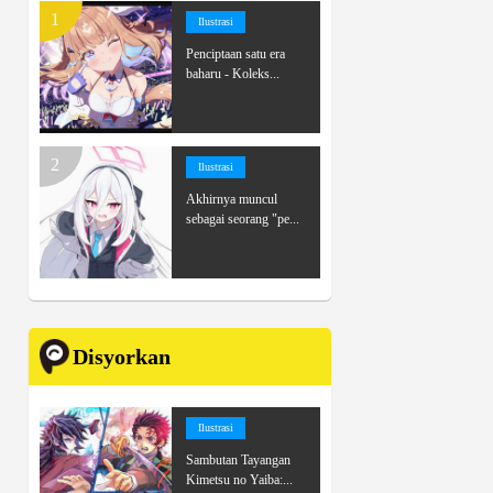
Ilustrasi
Penciptaan satu era
baharu - Koleks...
Ilustrasi
Akhirnya muncul
sebagai seorang "pe...
Disyorkan
Ilustrasi
Sambutan Tayangan
Kimetsu no Yaiba:...