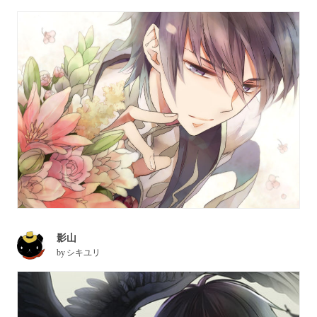
影山
by
シキユリ