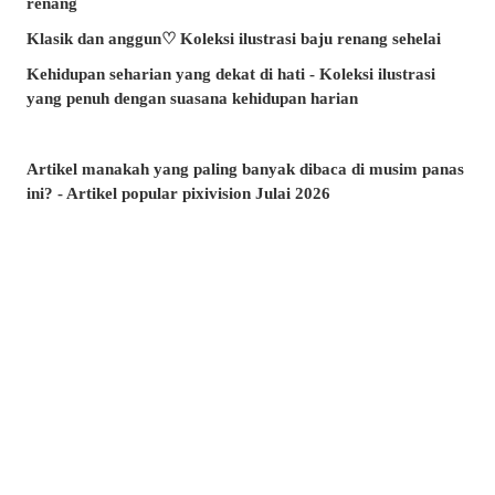
renang
Klasik dan anggun♡ Koleksi ilustrasi baju renang sehelai
Kehidupan seharian yang dekat di hati - Koleksi ilustrasi
yang penuh dengan suasana kehidupan harian
Artikel manakah yang paling banyak dibaca di musim panas
ini? - Artikel popular pixivision Julai 2026
Berenang dengan anggun - Koleksi ilustrasi ikan emas
Berwarna-warni dan menawan♡ Koleksi ilustrasi minuman
tropika
Pesona di sudut bibir - Koleksi ilustrasi tahi lalat di sekitar
mulut
Kenangan yang takkan dilupakan - Koleksi ilustrasi yang
membangkitkan nostalgia zaman remaja
Amalkan setiap hari! - Koleksi ilustrasi menggosok gigi
Berkibar ditiup angin - Koleksi ilustrasi rambut ekor kuda