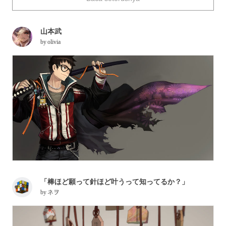
black haired ikemen characters. Enjoy!
山本武
by
olivia
「棒ほど願って針ほど叶うって知ってるか？」
by
ネヲ