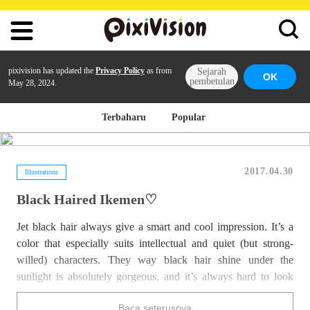
pixivision has updated the
Privacy Policy
as from
Sejarah
OK
pembetulan
May 28, 2024.
Terbaharu
Popular
2017.04.30
Illustrations
Black Haired Ikemen♡
Jet black hair always give a smart and cool impression. It’s a
color that especially suits intellectual and quiet (but strong-
willed) characters. They way black hair shine under the
sunlight is absolutely gorgeous, and it’s always hard to look
away!
Baca seterusnya
Today we collected a series of beautiful illustrations portraying