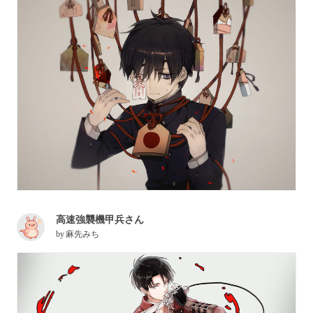
高速強襲機甲兵さん
by
麻先みち