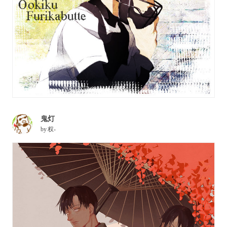
鬼灯
by
权-