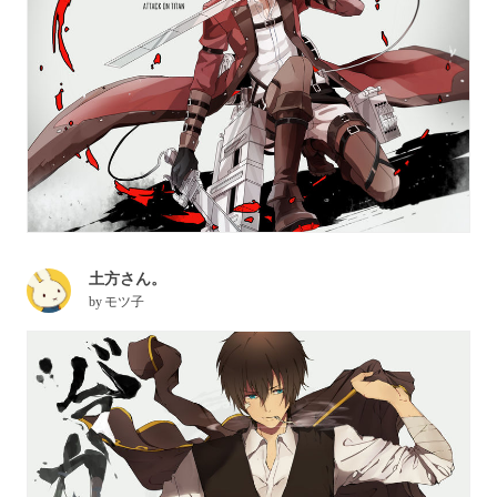
土方さん。
by
モツ子