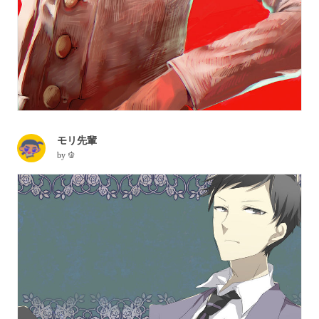
モリ先輩
by
🫑