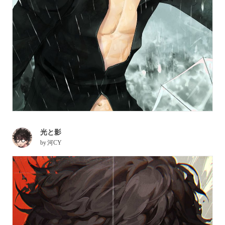
光と影
by
河CY