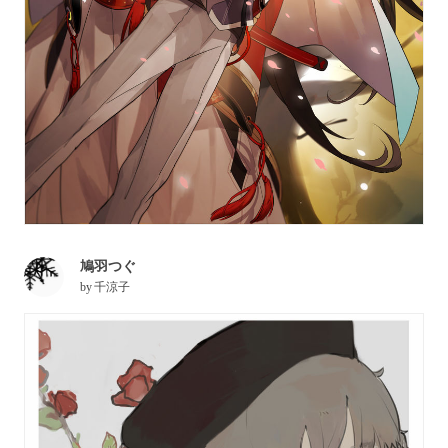
鳩羽つぐ
by
千涼子