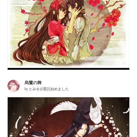
烏鷺の舞
by
とみを@委託始めました