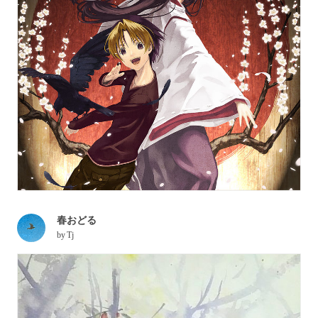
春おどる
by
Tj