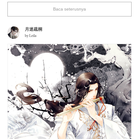
And yet, what is attractive about them is that they look like
Baca seterusnya
they give a gracious blush to the white snow.
In the language of flower, red plum means "grace" while white
plum means "elegance". Both definitions perfectly describe the
月迷疏桐
plum blossoms.
by
Leila
Today we are featuring illustrations of plum blossoms. Please
enjoy!