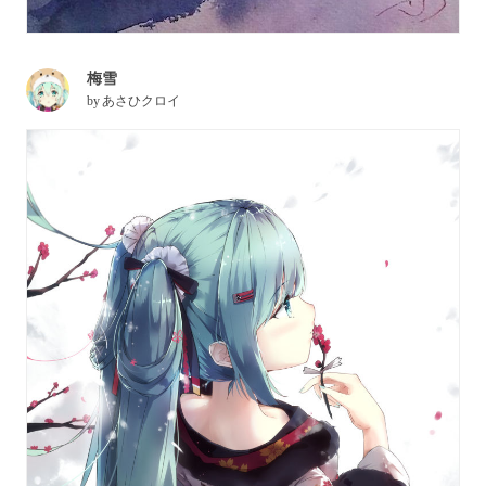
梅雪
by
あさひクロイ