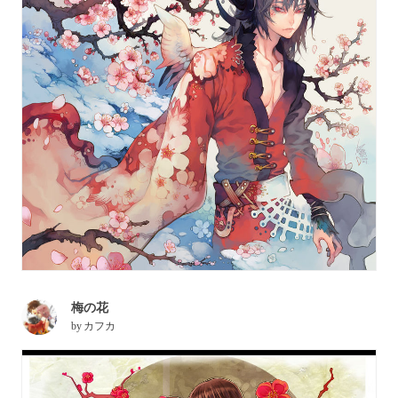
梅の花
by
カフカ