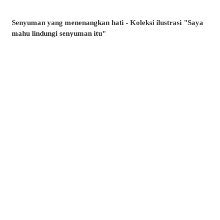
Senyuman yang menenangkan hati - Koleksi ilustrasi "Saya
mahu lindungi senyuman itu"
Minta, atau lari? - Koleksi ilustrasi tangan yang tidak
terhitung jumlah
Artikel manakah yang paling banyak dibaca di musim panas
ini? - Artikel popular pixivision Julai 2026
Berenang dengan anggun - Koleksi ilustrasi ikan emas
Berwarna-warni dan menawan♡ Koleksi ilustrasi minuman
tropika
Pesona di sudut bibir - Koleksi ilustrasi tahi lalat di sekitar
mulut
Kenangan yang takkan dilupakan - Koleksi ilustrasi yang
membangkitkan nostalgia zaman remaja
Amalkan setiap hari! - Koleksi ilustrasi menggosok gigi
Berkibar ditiup angin - Koleksi ilustrasi rambut ekor kuda