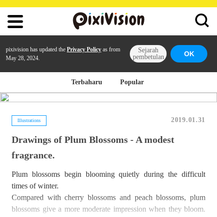
pixivision has updated the
Privacy Policy
as from
Sejarah
OK
pembetulan
May 28, 2024.
Terbaharu
Popular
2019.01.31
Illustrations
Drawings of Plum Blossoms - A modest
fragrance.
Plum blossoms begin blooming quietly during the difficult
times of winter.
Compared with cherry blossoms and peach blossoms, plum
blossoms give a more moderate impression when they bloom.