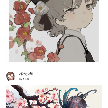
梅の少年
by
YiLee