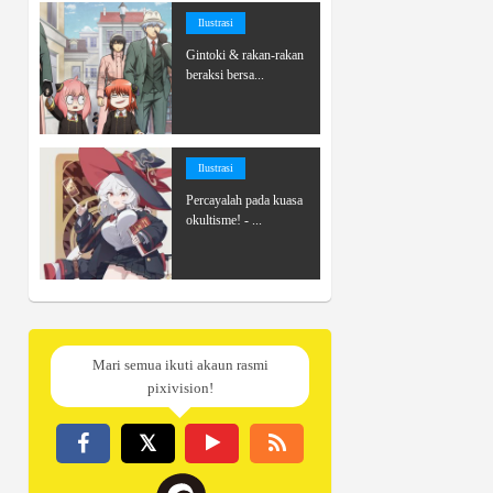
Ilustrasi
Gintoki & rakan-rakan
beraksi bersa...
Ilustrasi
Percayalah pada kuasa
okultisme! - ...
Mari semua ikuti akaun rasmi
pixivision!