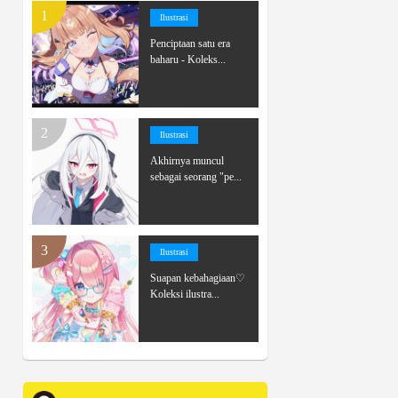
Ilustrasi
Penciptaan satu era
baharu - Koleks...
Ilustrasi
Akhirnya muncul
sebagai seorang "pe...
Ilustrasi
Suapan kebahagiaan♡
Koleksi ilustra...