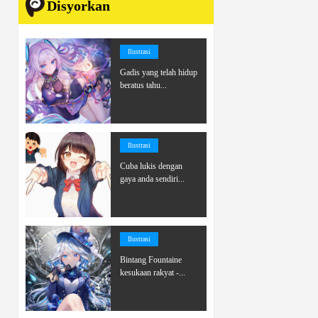
Disyorkan
Ilustrasi
Gadis yang telah hidup
beratus tahu...
Ilustrasi
Cuba lukis dengan
gaya anda sendiri...
Ilustrasi
Bintang Fountaine
kesukaan rakyat -...