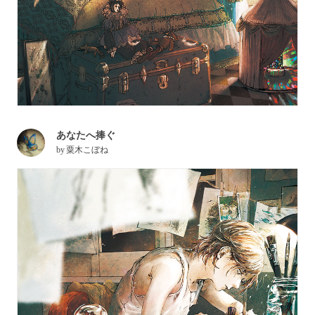
あなたへ捧ぐ
by
粟木こぼね