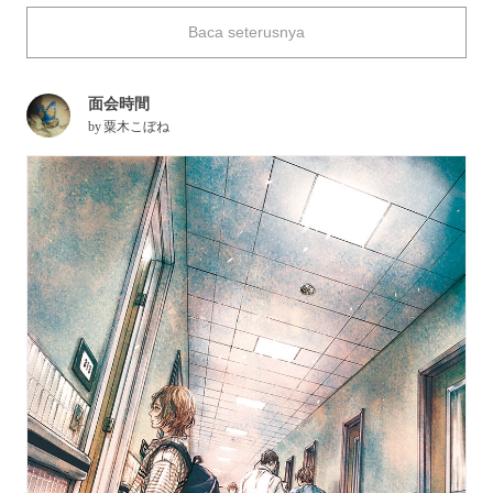
as if you can hear their conversation flowing out of the
Baca seterusnya
drawing.
Today we are featuring drawings by Kobone, spun with light
and shadows. Enjoy.
面会時間
by
粟木こぼね