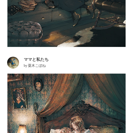
ママと私たち
by
粟木こぼね