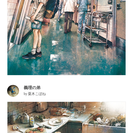
義理の弟
by
粟木こぼね