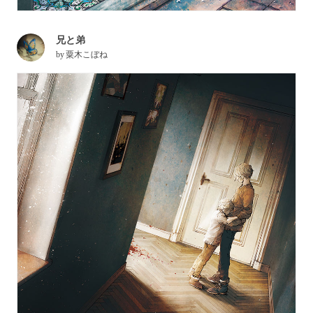
兄と弟
by
粟木こぼね