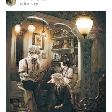
by
粟木こぼね