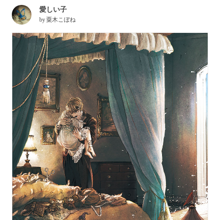
愛しい子
by
粟木こぼね