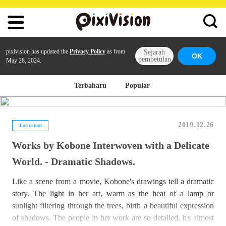
pixivision has updated the
Privacy Policy
as from
Sejarah
OK
pembetulan
May 28, 2024.
Terbaharu
Popular
2019.12.26
Illustrations
Works by Kobone Interwoven with a Delicate
World. - Dramatic Shadows.
Like a scene from a movie, Kobone's drawings tell a dramatic
story. The light in her art, warm as the heat of a lamp or
sunlight filtering through the trees, birth a beautiful expression
of shadows. The people in her work are so detailed, it's almost