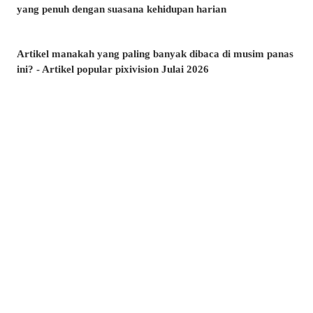
yang penuh dengan suasana kehidupan harian
Artikel manakah yang paling banyak dibaca di musim panas
ini? - Artikel popular pixivision Julai 2026
Berenang dengan anggun - Koleksi ilustrasi ikan emas
Berwarna-warni dan menawan♡ Koleksi ilustrasi minuman
tropika
Pesona di sudut bibir - Koleksi ilustrasi tahi lalat di sekitar
mulut
Kenangan yang takkan dilupakan - Koleksi ilustrasi yang
membangkitkan nostalgia zaman remaja
Amalkan setiap hari! - Koleksi ilustrasi menggosok gigi
Berkibar ditiup angin - Koleksi ilustrasi rambut ekor kuda
Kelipan menyambar - Koleksi ilustrasi tahi bintang
Suasana yang memikat♡ Koleksi ilustrasi kolam renang
malam