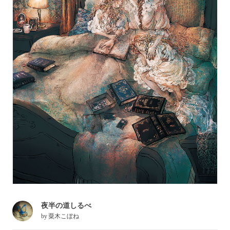
夜半の道しるべ
by
粟木こぼね