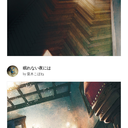
眠れない夜には
by
粟木こぼね