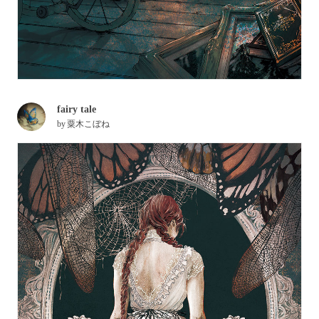
fairy tale
by
粟木こぼね