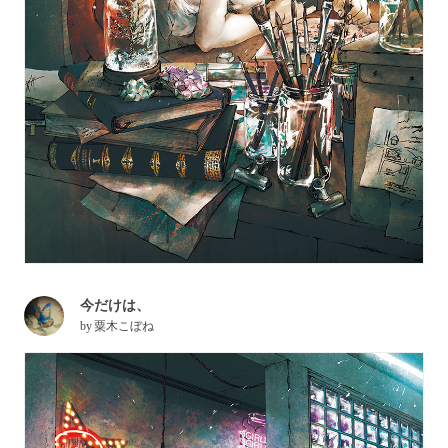
今だけは、
by
粟木こぼね