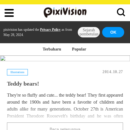
pixivision has updated the
Privacy Policy
as from
Sejarah
OK
pembetulan
May 28, 2024.
Terbaharu
Popular
2014.10.27
Illustrations
Teddy bears!
They're so fluffy and cute... the teddy bear! They first appeared
around the 1900s and have been a favorite of children and
adults alike for many generations. October 27th is American
President Theodore Roosevelt's birthday and he was often
called Teddy, making today a great day to celebrate the Teddy
Baca seterusnya
Bear. Check out these teddy bears that will be sure to melt your