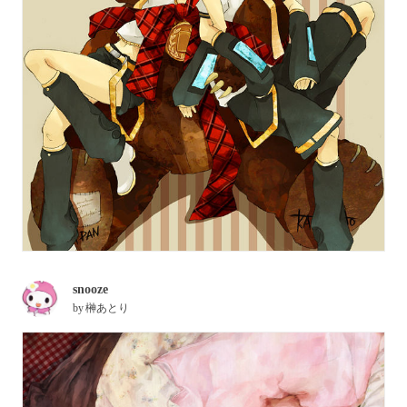
snooze
by
榊あとり