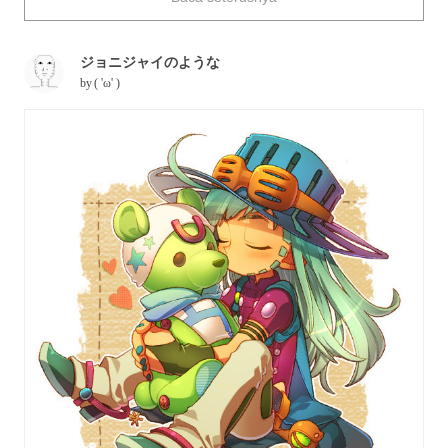
heart.
ジョニジャイのような
by
( 'ω' )