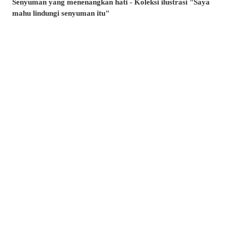
Senyuman yang menenangkan hati - Koleksi ilustrasi "Saya
mahu lindungi senyuman itu"
Minta, atau lari? - Koleksi ilustrasi tangan yang tidak
terhitung jumlah
Artikel manakah yang paling banyak dibaca di musim panas
ini? - Artikel popular pixivision Julai 2026
Berenang dengan anggun - Koleksi ilustrasi ikan emas
Berwarna-warni dan menawan♡ Koleksi ilustrasi minuman
tropika
Pesona di sudut bibir - Koleksi ilustrasi tahi lalat di sekitar
mulut
Kenangan yang takkan dilupakan - Koleksi ilustrasi yang
membangkitkan nostalgia zaman remaja
Amalkan setiap hari! - Koleksi ilustrasi menggosok gigi
Berkibar ditiup angin - Koleksi ilustrasi rambut ekor kuda
Kelipan menyambar - Koleksi ilustrasi tahi bintang