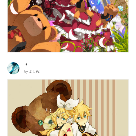
＊
by
よし92