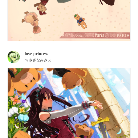
love princess
by
さざなみみぉ