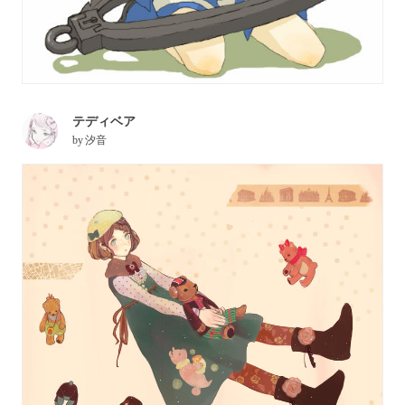
テディベア
by
汐音