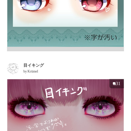
目イキング
by
Krümel
31