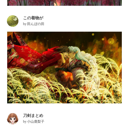
この着物が
by
田んぼの田
刀剣まとめ
by
小山鹿梨子