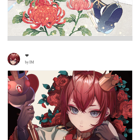
❤︎
by
IM