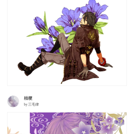
桔梗
by
三毛律