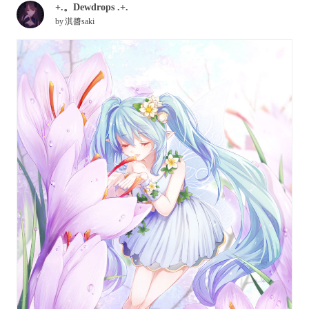
+.。Dewdrops .+.
by
淇醬saki