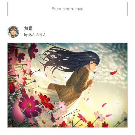
life for a season.
Baca seterusnya
What’s your favorite autumn flower?
無題
by
あんのうん