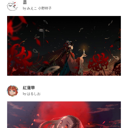
昙
by
みえこ 小野咩子
紅蓮華
by
はるしお