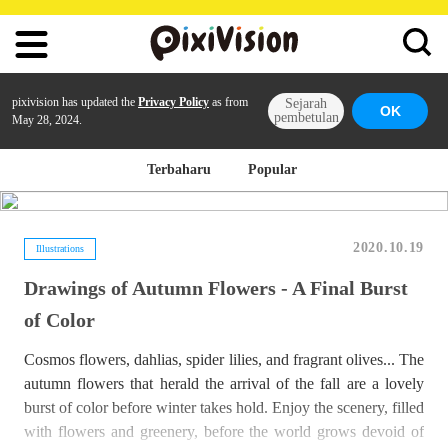
pixivision has updated the
Privacy Policy
as from
Sejarah
OK
pembetulan
May 28, 2024.
Terbaharu
Popular
2020.10.19
Illustrations
Drawings of Autumn Flowers - A Final Burst
of Color
Cosmos flowers, dahlias, spider lilies, and fragrant olives... The
autumn flowers that herald the arrival of the fall are a lovely
burst of color before winter takes hold. Enjoy the scenery, filled
with flowers and greenery, before the world grows devoid of