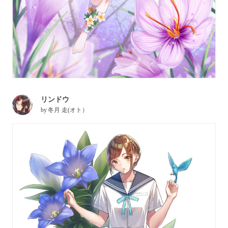
リンドウ
by
冬月 走(オト）