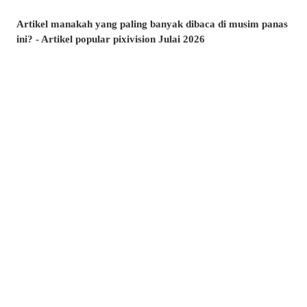
Artikel manakah yang paling banyak dibaca di musim panas
ini? - Artikel popular pixivision Julai 2026
Berenang dengan anggun - Koleksi ilustrasi ikan emas
Berwarna-warni dan menawan♡ Koleksi ilustrasi minuman
tropika
Pesona di sudut bibir - Koleksi ilustrasi tahi lalat di sekitar
mulut
Kenangan yang takkan dilupakan - Koleksi ilustrasi yang
membangkitkan nostalgia zaman remaja
Amalkan setiap hari! - Koleksi ilustrasi menggosok gigi
Berkibar ditiup angin - Koleksi ilustrasi rambut ekor kuda
Kelipan menyambar - Koleksi ilustrasi tahi bintang
Suasana yang memikat♡ Koleksi ilustrasi kolam renang
malam
Sentuhan bergaya pada rambut - Koleksi ilustrasi rambut