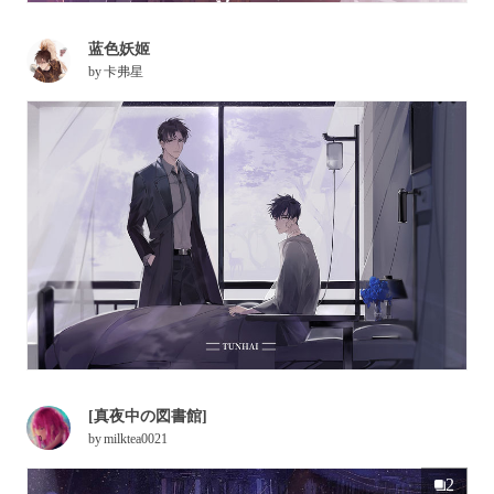
蓝色妖姬
by
卡弗星
[真夜中の図書館]
by
milktea0021
2