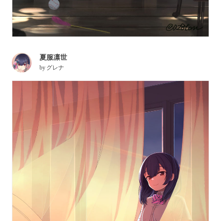
夏服凛世
by
グレナ