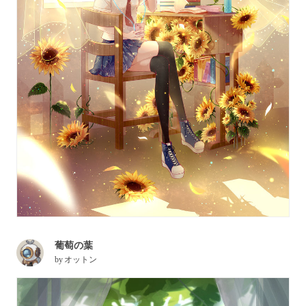
葡萄の葉
by
オットン