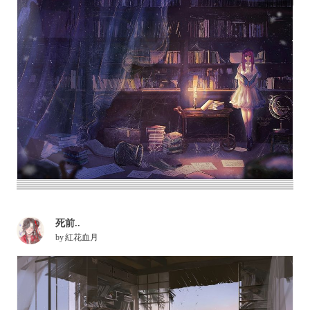
死前..
by
紅花血月