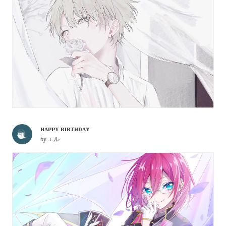
ʜᴀᴘᴘʏ ʙɪʀᴛʜᴅᴀʏ︎︎
by
エル