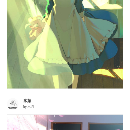
氷菓
by
木月