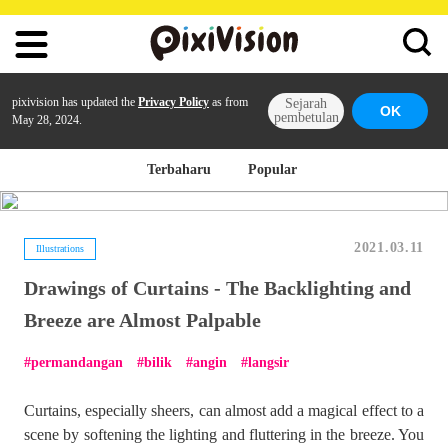
pixivision has updated the
Privacy Policy
as from
Sejarah
OK
pembetulan
May 28, 2024.
Terbaharu
Popular
2021.03.11
Illustrations
Drawings of Curtains - The Backlighting and
Breeze are Almost Palpable
permandangan
bilik
angin
langsir
Curtains, especially sheers, can almost add a magical effect to a
scene by softening the lighting and fluttering in the breeze. You