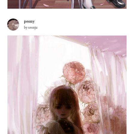
peony
by
seonju