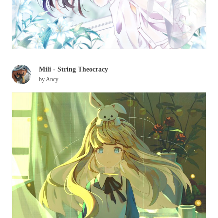
Mili - String Theocracy
by
Ancy