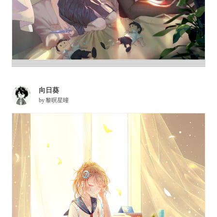
向日葵
by
黎暝星曈