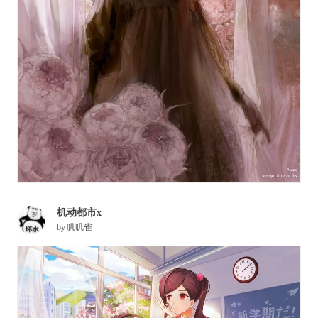
机动都市x
by
叽叽雀