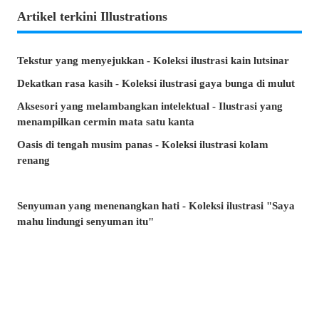
Artikel terkini Illustrations
Tekstur yang menyejukkan - Koleksi ilustrasi kain lutsinar
Dekatkan rasa kasih - Koleksi ilustrasi gaya bunga di mulut
Aksesori yang melambangkan intelektual - Ilustrasi yang
menampilkan cermin mata satu kanta
Oasis di tengah musim panas - Koleksi ilustrasi kolam
renang
Senyuman yang menenangkan hati - Koleksi ilustrasi "Saya
mahu lindungi senyuman itu"
Minta, atau lari? - Koleksi ilustrasi tangan yang tidak
terhitung jumlah
Artikel manakah yang paling banyak dibaca di musim panas
ini? - Artikel popular pixivision Julai 2026