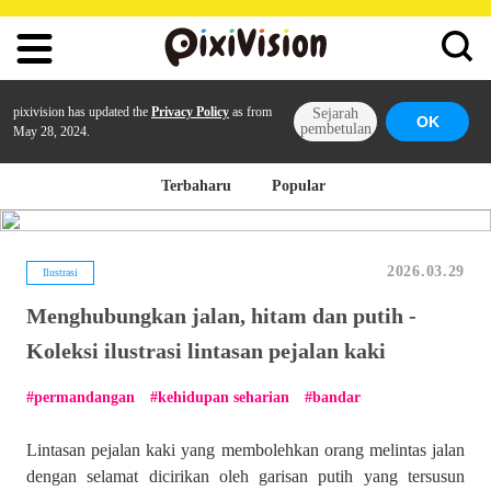
pixivision has updated the
Privacy Policy
as from
Sejarah
OK
pembetulan
May 28, 2024.
Terbaharu
Popular
2026.03.29
Ilustrasi
Menghubungkan jalan, hitam dan putih -
Koleksi ilustrasi lintasan pejalan kaki
permandangan
kehidupan seharian
bandar
Lintasan pejalan kaki yang membolehkan orang melintas jalan
dengan selamat dicirikan oleh garisan putih yang tersusun