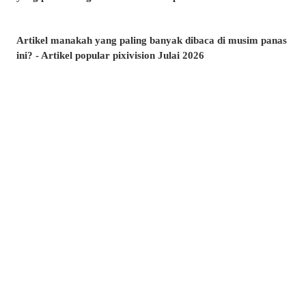
Artikel manakah yang paling banyak dibaca di musim panas
ini? - Artikel popular pixivision Julai 2026
Berenang dengan anggun - Koleksi ilustrasi ikan emas
Berwarna-warni dan menawan♡ Koleksi ilustrasi minuman
tropika
Pesona di sudut bibir - Koleksi ilustrasi tahi lalat di sekitar
mulut
Kenangan yang takkan dilupakan - Koleksi ilustrasi yang
membangkitkan nostalgia zaman remaja
Amalkan setiap hari! - Koleksi ilustrasi menggosok gigi
Berkibar ditiup angin - Koleksi ilustrasi rambut ekor kuda
Kelipan menyambar - Koleksi ilustrasi tahi bintang
Suasana yang memikat♡ Koleksi ilustrasi kolam renang
malam