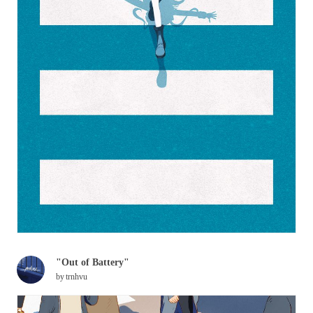
"Out of Battery"
by
trnhvu