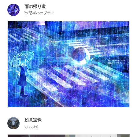
雨の帰り道
by
惑星ハーブティ
如意宝珠
by
Toy(e)