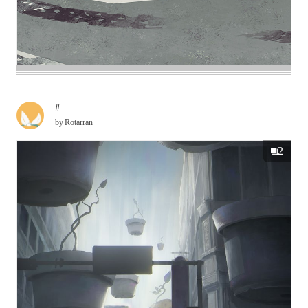
#
by
Rotarran
2