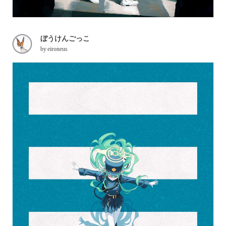
ぼうけんごっこ
by
eironeus