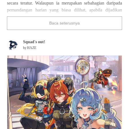
secara teratur. Walaupun ia merupakan sebahagian daripada
pemandangan harian yang biasa dilihat, apabila dijadikan
sebagai motif dalam ilustrasi, ia memberikan kesan yang
Baca seterusnya
berbeza.
Kali ini, kami telah membawakan ilustrasi yang
menggambarkan lintasan pejalan kaki. Nikmatilah!
Squad's out!
by
HAZE