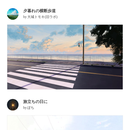
夕暮れの横断歩道
by
大城トモキ(旧ラボ)
旅立ちの日に
by
ぽち