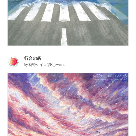
行合の砦
by
葵野ケイコ@K_awoino