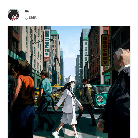
👟
by
EbiRi