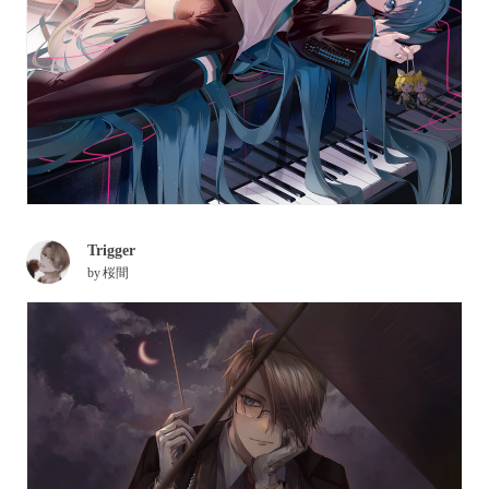
Trigger
by
桜間