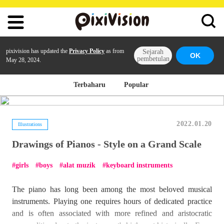
pixivision has updated the
Privacy Policy
as from
Sejarah
OK
pembetulan
May 28, 2024.
Terbaharu
Popular
2022.01.20
Illustrations
Drawings of Pianos - Style on a Grand Scale
girls
boys
alat muzik
keyboard instruments
The piano has long been among the most beloved musical
instruments. Playing one requires hours of dedicated practice
and is often associated with more refined and aristocratic