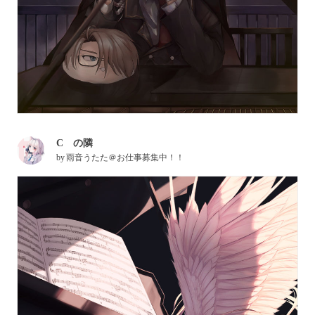
C の隣
by
雨音うたた＠お仕事募集中！！