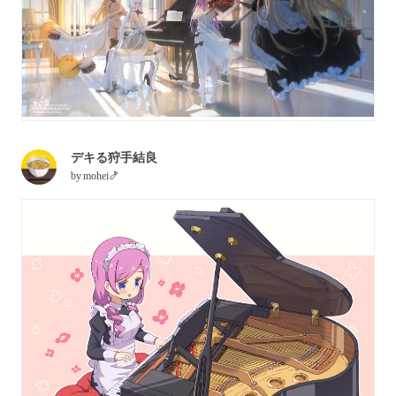
デキる狩手結良
by
mohei🍤