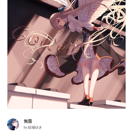
無題
by
結城ゆき