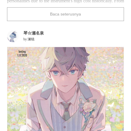
personalities due to the instrument's high cost historically. From
its beautiful appearance to the wondrous sounds it can produce,
Baca seterusnya
the piano can become a vital part of a character, both visually
and audibly.
Who’s your favorite animated pianist?
琴☆瀬名泉
by
澜镜