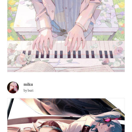
miku
by
buri