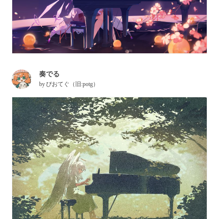
奏でる
by
ぴおてぐ（旧:potg）