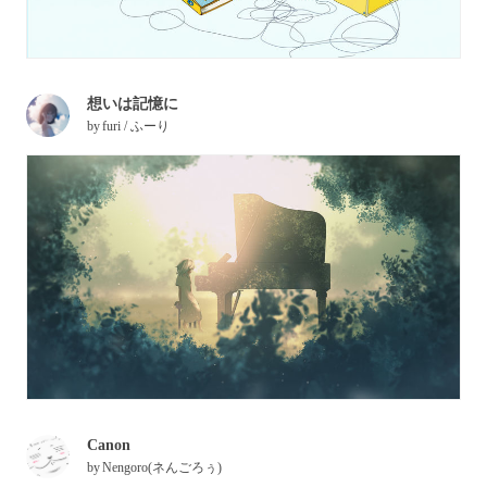
想いは記憶に
by
furi / ふーり
Canon
by
Nengoro(ネんごろぅ)