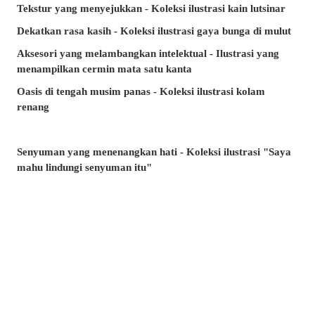
Tekstur yang menyejukkan - Koleksi ilustrasi kain lutsinar
Dekatkan rasa kasih - Koleksi ilustrasi gaya bunga di mulut
Aksesori yang melambangkan intelektual - Ilustrasi yang
menampilkan cermin mata satu kanta
Oasis di tengah musim panas - Koleksi ilustrasi kolam
renang
Senyuman yang menenangkan hati - Koleksi ilustrasi "Saya
mahu lindungi senyuman itu"
Minta, atau lari? - Koleksi ilustrasi tangan yang tidak
terhitung jumlah
Artikel manakah yang paling banyak dibaca di musim panas
ini? - Artikel popular pixivision Julai 2026
Berenang dengan anggun - Koleksi ilustrasi ikan emas
Berwarna-warni dan menawan♡ Koleksi ilustrasi minuman
tropika