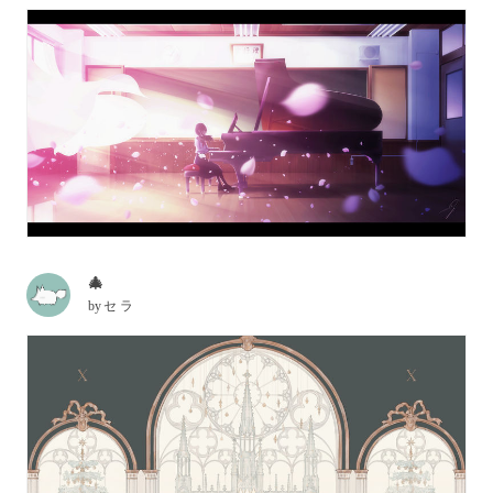
🎄
by
セ ラ