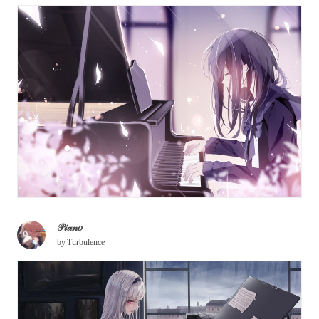
𝒫𝒾𝒶𝓃𝑜
by
Turbulence