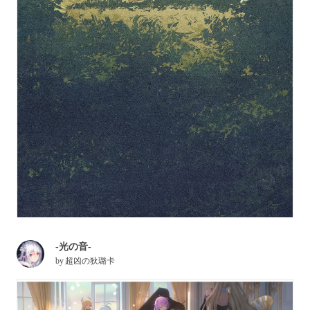
-光の音-
by
超凶の狄璐卡