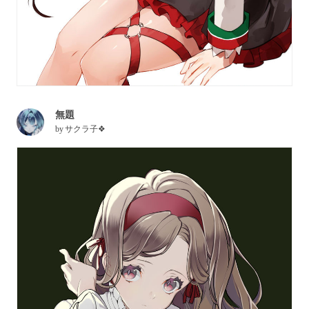
無題
by
サクラ子❖