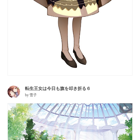
転生王女は今日も旗を叩き折る６
by
雪子
2