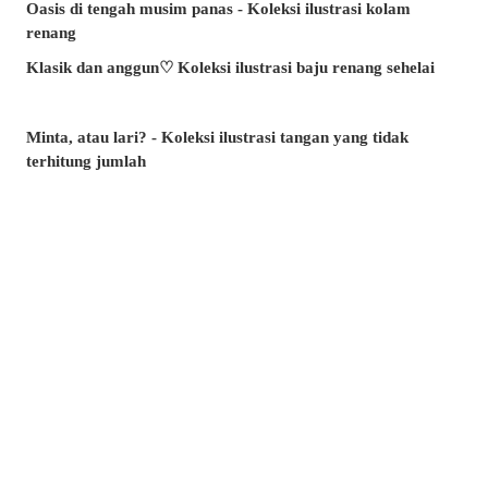
Oasis di tengah musim panas - Koleksi ilustrasi kolam
renang
Klasik dan anggun♡ Koleksi ilustrasi baju renang sehelai
Minta, atau lari? - Koleksi ilustrasi tangan yang tidak
terhitung jumlah
Artikel manakah yang paling banyak dibaca di musim panas
ini? - Artikel popular pixivision Julai 2026
Berenang dengan anggun - Koleksi ilustrasi ikan emas
Berwarna-warni dan menawan♡ Koleksi ilustrasi minuman
tropika
Pesona di sudut bibir - Koleksi ilustrasi tahi lalat di sekitar
mulut
Kenangan yang takkan dilupakan - Koleksi ilustrasi yang
membangkitkan nostalgia zaman remaja
Amalkan setiap hari! - Koleksi ilustrasi menggosok gigi