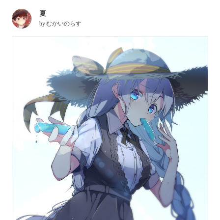
夏
by
むかいのらす