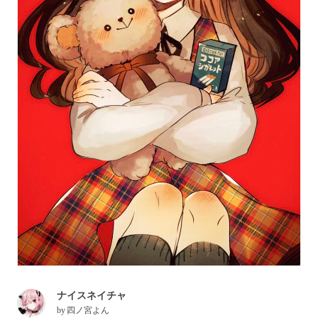
ナイスネイチャ
by
四ノ宮よん