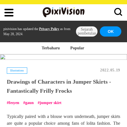
pixivision has updated the
Privacy Policy
as from
Sejarah
OK
pembetulan
May 28, 2024.
Terbaharu
Popular
2022.05.19
Illustrations
Drawings of Characters in Jumper Skirts -
Fantastically Frilly Frocks
fesyen
gaun
jumper skirt
Typically paired with a blouse worn underneath, jumper skirts
are quite a popular choice among fans of lolita fashion. The