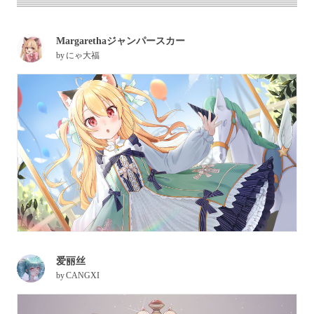
Margarethaジャンパースカー
by
にゃ大福
爱丽丝
by
CANGXI