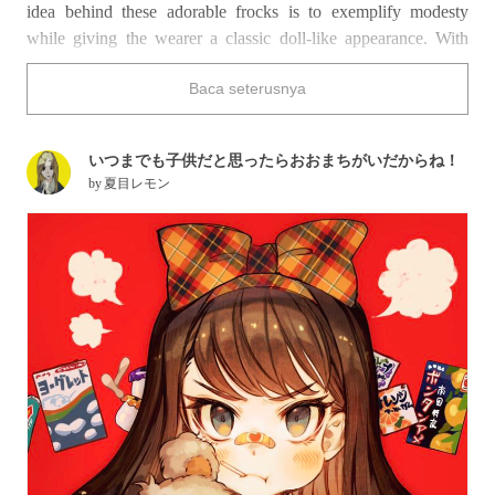
idea behind these adorable frocks is to exemplify modesty
while giving the wearer a classic doll-like appearance. With
designs ranging from plain and simple to ornate and frilly, it’s
Baca seterusnya
no wonder jumper skirts have captured the hearts of so many
for so long.
Serena (from the
Pokémon
franchise) is certainly all dolled up
いつまでも子供だと思ったらおおまちがいだからね！
and ready to paint the town red in her jumper skirt.
by
夏目レモン
Do any of the characters below have you wrapped around their
little finger?