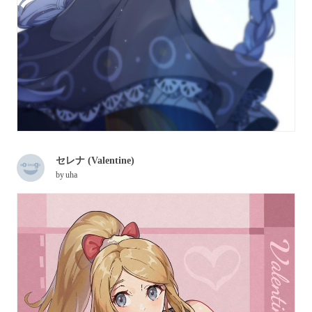
セレナ (Valentine)
by
uha