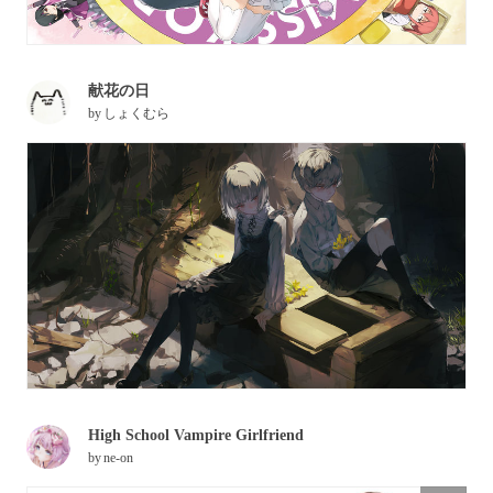
献花の日
by
しょくむら
High School Vampire Girlfriend
by
ne-on