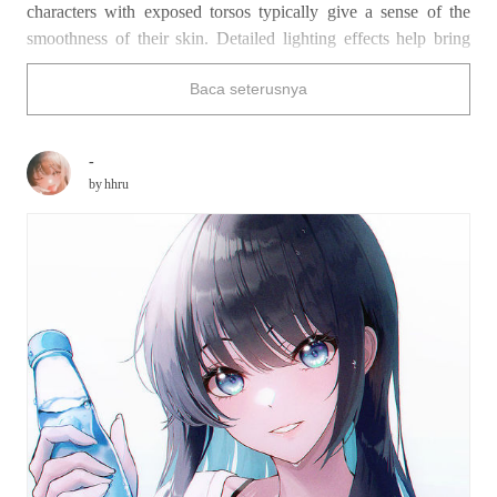
characters with exposed torsos typically give a sense of the
smoothness of their skin. Detailed lighting effects help bring
the entire area to life from the curves to the navel.
Baca seterusnya
Baltimore (from
Azur Lane
) has a terrifically toned tummy,
doesn't she?
Have a look at the fabulous abdominals below and see which
-
ones give you butterflies.
by
hhru