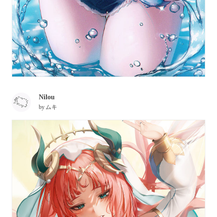
Nilou
by
ムキ