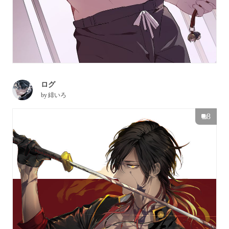
ログ
by
緋いろ
8