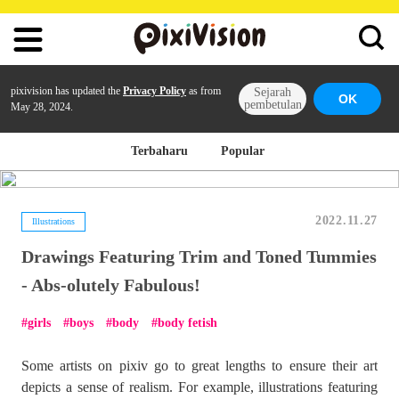
pixivision has updated the
Privacy Policy
as from
Sejarah
OK
pembetulan
May 28, 2024.
Terbaharu
Popular
2022.11.27
Illustrations
Drawings Featuring Trim and Toned Tummies
- Abs-olutely Fabulous!
girls
boys
body
body fetish
Some artists on pixiv go to great lengths to ensure their art
depicts a sense of realism. For example, illustrations featuring