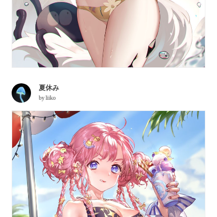
夏休み
by
liiko