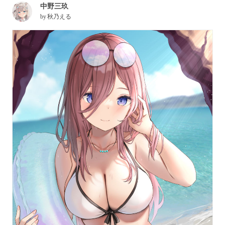
中野三玖
by
秋乃える