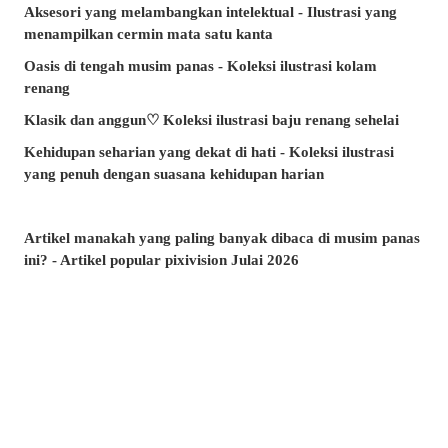
Aksesori yang melambangkan intelektual - Ilustrasi yang
menampilkan cermin mata satu kanta
Oasis di tengah musim panas - Koleksi ilustrasi kolam
renang
Klasik dan anggun♡ Koleksi ilustrasi baju renang sehelai
Kehidupan seharian yang dekat di hati - Koleksi ilustrasi
yang penuh dengan suasana kehidupan harian
Artikel manakah yang paling banyak dibaca di musim panas
ini? - Artikel popular pixivision Julai 2026
Berenang dengan anggun - Koleksi ilustrasi ikan emas
Berwarna-warni dan menawan♡ Koleksi ilustrasi minuman
tropika
Pesona di sudut bibir - Koleksi ilustrasi tahi lalat di sekitar
mulut
Kenangan yang takkan dilupakan - Koleksi ilustrasi yang