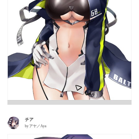
チア
by
アヤ／Aya