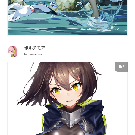
ボルチモア
by
matsuhisa
2