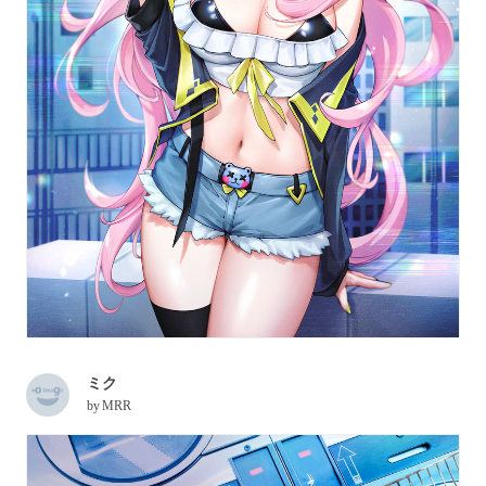
ミク
by
MRR