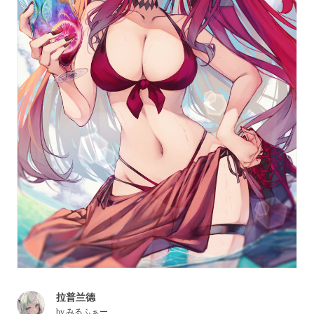
拉普兰德
by
みるふぁー