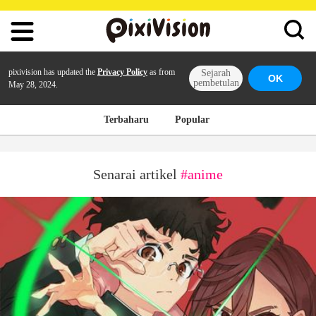
pixivision has updated the
Privacy Policy
as from
Sejarah
OK
pembetulan
May 28, 2024.
Terbaharu
Popular
Senarai artikel
#anime