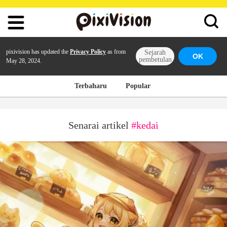
pixivision has updated the
Privacy Policy
as from
Sejarah
OK
pembetulan
May 28, 2024.
Terbaharu
Popular
Senarai artikel
#kedai