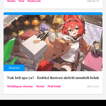
kedai
roti
kedai roti
2026.06.10
Ilustrasi
Nak beli apa ya? - Koleksi ilustrasi aktiviti membeli-belah
kehidupan seharian
kedai
beli-belah
2025.12.13