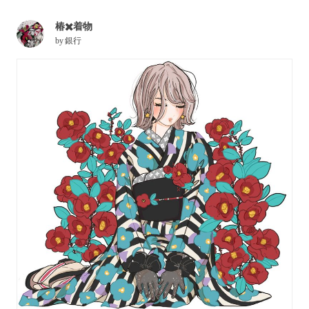
椿✖️着物
by
銀行