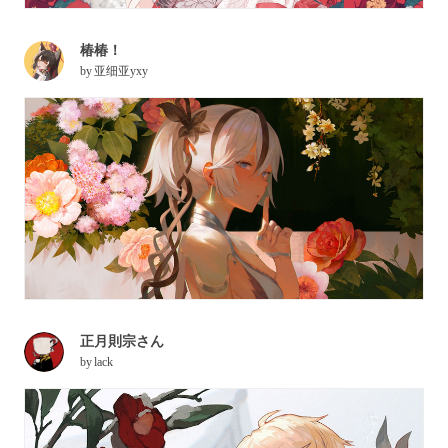
椿椿！
by
亚细亚yxy
正月則宗さん
by
lack