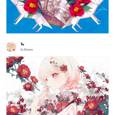
🐍
by
Renren