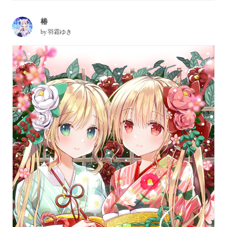
椿
by
羽霜ゆき