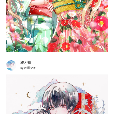
椿と薊
by
芦屋マキ