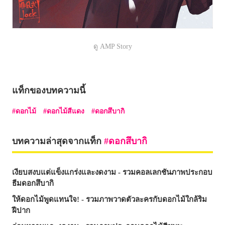
ดู AMP Story
แท็กของบทความนี้
ดอกไม้
ดอกไม้สีแดง
ดอกสึบากิ
บทความล่าสุดจากแท็ก
ดอกสึบากิ
เงียบสงบแต่แข็งแกร่งและงดงาม - รวมคอลเลกชันภาพประกอบ
ธีมดอกสึบากิ
ให้ดอกไม้พูดแทนใจ! - รวมภาพวาดตัวละครกับดอกไม้ใกล้ริม
ฝีปาก