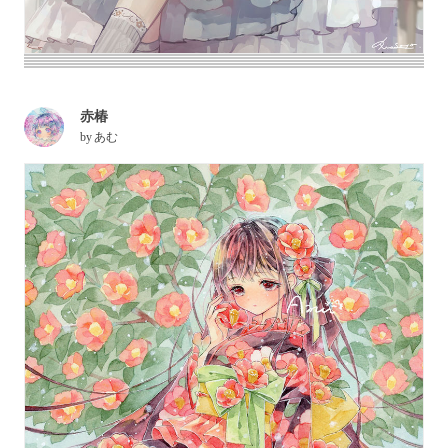
赤椿
by
あむ