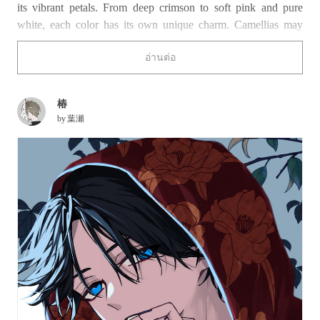
its vibrant petals. From deep crimson to soft pink and pure
white, each color has its own unique charm. Camellias may
appear in your daily life more often than you think, as the
อ่านต่อ
precious oil extracted from their seeds is a key ingredient in
various hair and skincare products.
椿
Celebrate the beauty of this captivating flower with this
by
葉瀬
collection of drawings featuring camellias.