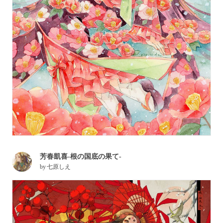
芳春凱喜-根の国底の果て-
by
七原しえ