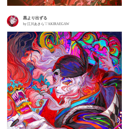
黒より出ずる
by
江川あきら▽AKIRAEGAW