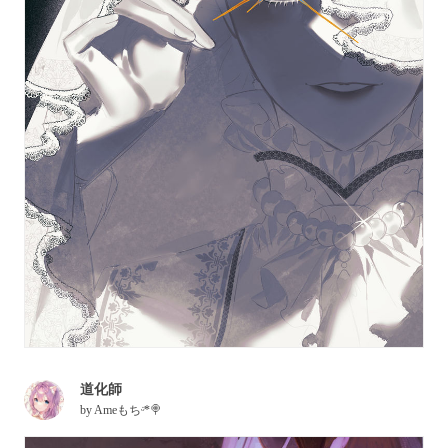
道化師
by
Ameもちᵕ̈*🍭