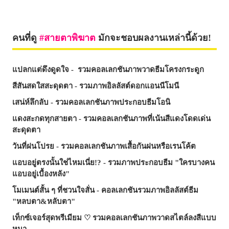
คนที่ดู
สายตาพิฆาต
มักจะชอบผลงานเหล่านี้ด้วย!
แปลกแต่ดึงดูดใจ - รวมคอลเลกชันภาพวาดธีมโครงกระดูก
สีสันสดใสสะดุดตา - รวมภาพอิลลัสต์ดอกแอนนีโมนี
เสน่ห์ลึกลับ - รวมคอลเลกชันภาพประกอบธีมโอนิ
แดงสะกดทุกสายตา - รวมคอลเลกชันภาพที่เน้นสีแดงโดดเด่น
สะดุดตา
วันที่ฝนโปรย - รวมคอลเลกชันภาพเสื้อกันฝนหรือเรนโค้ต
แอบอยู่ตรงนั้นใช่ไหมเนี่ย!? - รวมภาพประกอบธีม "ใครบางคน
แอบอยู่เบื้องหลัง"
โมเมนต์สั้น ๆ ที่ชวนใจสั่น - คอลเลกชันรวมภาพอิลลัสต์ธีม
"หลบตา&หลับตา"
เท็กซ์เจอร์สุดพรีเมียม ♡ รวมคอลเลกชันภาพวาดสไตล์ลงสีแบบ
หนา