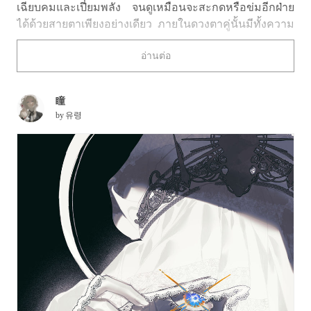
เฉียบคมและเปี่ยมพลัง จนดูเหมือนจะสะกดหรือข่มอีกฝ่าย
ได้ด้วยสายตาเพียงอย่างเดียว ภายในดวงตาคู่นั้นมีทั้งความ
คมกริบ เสน่ห์ชวนหลงใหล และความเย็นชา ซึ่งช่วยบอกตัว
อ่านต่อ
ตนของตัวละครได้ในชั่วพริบตา จนทำให้ผู้ชมเผลอจมอยู่ใน
สายตาคู่นั้นโดยไม่รู้ตัว
瞳
ครั้งนี้ เราได้รวบรวมภาพประกอบธีมสายตาพิฆาตมาให้
by
유령
ชมกัน เชิญรับชมได้เลย!