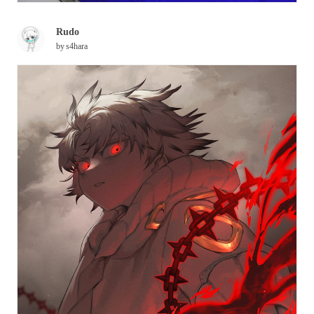
Rudo
by
s4hara