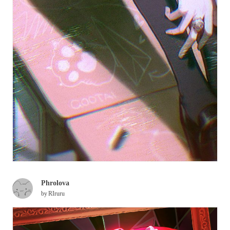
Phrolova
by
RIruru