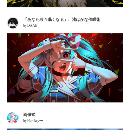
「あなた段々眠くなる」、浅はかな催眠術
by
DAAE
両儀式
by
Harukey🗝