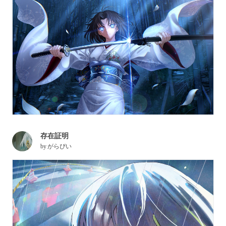
存在証明
by
がらぴい