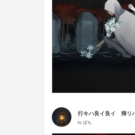
行キハ良イ良イ 帰リ
by
ぽち