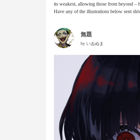
its weakest, allowing those from beyond – 
Have any of the illustrations below sent sh
無題
by
いゐぬま