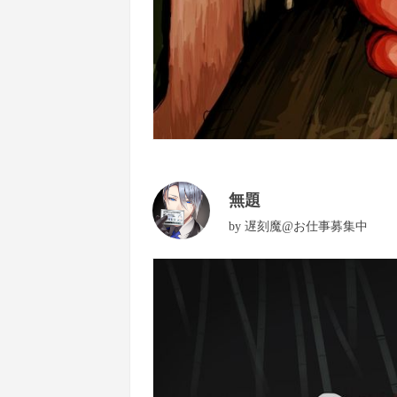
無題
by
遅刻魔@お仕事募集中