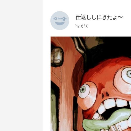
仕返ししにきたよ〜
by
がく