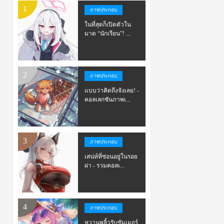
ภาพประกอบ
ในที่สุดก็เปิดตัวใน
มาด “นักเรียน”! ...
ภาพประกอบ
แบบว่าคิดถึงจังเลย! -
คอลเลกชันภาพเ...
ภาพประกอบ
เสน่ห์ที่ซ่อนอยู่ในรอย
ผ่า - รวมคอลเ...
ภาพประกอบ
หวานพลิ้วรับซัมเมอร์