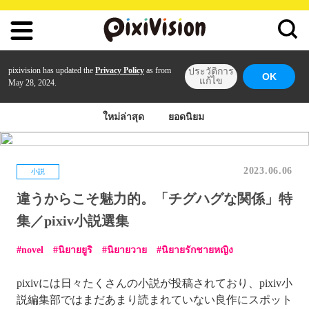
pixivision has updated the
Privacy Policy
as from
ประวัติการ
OK
แก้ไข
May 28, 2024.
ใหม่ล่าสุด
ยอดนิยม
2023.06.06
小説
違うからこそ魅力的。「チグハグな関係」特
集／pixiv小説選集
novel
นิยายยูริ
นิยายวาย
นิยายรักชายหญิง
pixivには日々たくさんの小説が投稿されており、pixiv小
説編集部ではまだあまり読まれていない良作にスポット