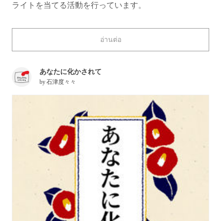
ライトを当てる活動を行っています。
今回のテーマは「チグハグな関係」に関する小説特集！
อ่านต่อ
種族の異なる相手への片思いから有名人との秘密の恋ま
で、さまざまな「チグハグ」にまつわる作品をBL、百
あなたに化かされて
合、男女の恋愛など幅広く集めてみました！
by
石津度々々
チグハグな部分に悩みながらも気持ちを伝え合うふたり
から目が離せない、そんな心動かされる物語をお楽しみ
ください！