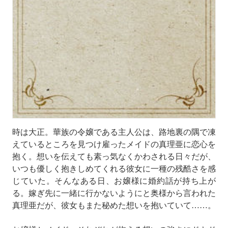
時は大正。華族の令嬢である主人公は、路地裏の隅で凍
えているところを見つけ雇ったメイドの真理亜に恋心を
抱く。想いを伝えても素っ気なくかわされる日々だが、
いつも優しく抱きしめてくれる彼女に一種の残酷さを感
じていた。そんなある日、お嬢様に婚約話が持ち上が
る。嫁ぎ先に一緒に行かないようにと奥様から言われた
真理亜だが、彼女もまた秘めた想いを抱いていて……。