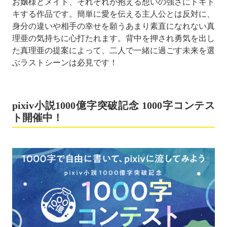
お嬢様とメイド、それぞれが抱える想いの強さにドキド
キする作品です。簡単に愛を伝える主人公とは反対に、
身分の違いや相手の幸せを願うあまり素直になれない真
理亜の気持ちに心打たれます。背中を押され勇気を出し
た真理亜の提案によって、二人で一緒に過ごす未来を選
ぶラストシーンは必見です！
pixiv小説1000億字突破記念 1000字コンテス
ト開催中！