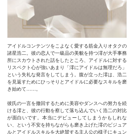
アイドルコンテンツをこよなく愛する筋金入りオタクの
諸星浩二。彼の恋人で一級品の美貌を持つ澪が大手事務
所にスカウトされた話をしたところ、アイドルに対する
リスペクト心が強いあまり「澪にアイドルは無理だろ」
という失礼な発言をしてしまう。腹が立った澪は、浩二
を見返すためにひっそりとアイドルに必要なスキルを磨
き始めて……。
彼氏の一言を撤回するために美容やダンスへの努力を続
ける澪と、彼の行動を察して落ち込んでいく浩二の対比
が面白いです。本当にデビューしてしまうかもしれな
い、という不安を持ちながらも磨き上げた澪のビジュア
ルとアイドルスキルを大絶賛する主人公の様子にキュン