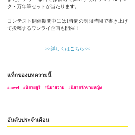
ク・万年筆セットが当たります。
コンテスト開催期間中には1時間の制限時間で書き上げ
て投稿するワンライ企画も開催！
>>詳しくはこちら<<
แท็กของบทความนี้
novel
นิยายยูริ
นิยายวาย
นิยายรักชายหญิง
อันดับประจำเดือน