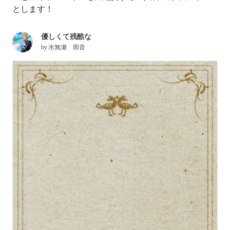
とします！
優しくて残酷な
by
水無瀬 雨音