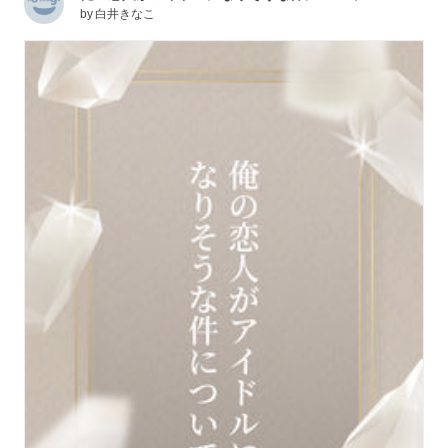
by
白井きなこ