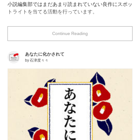
小説編集部ではまだあまり読まれていない良作にスポッ
トライトを当てる活動を行っています。
今回のテーマは「チグハグな関係」に関する小説特集！
Continue Reading
種族の異なる相手への片思いから有名人との秘密の恋ま
で、さまざまな「チグハグ」にまつわる作品をBL、百
あなたに化かされて
合、男女の恋愛など幅広く集めてみました！
by
石津度々々
チグハグな部分に悩みながらも気持ちを伝え合うふたり
から目が離せない、そんな心動かされる物語をお楽しみ
ください！