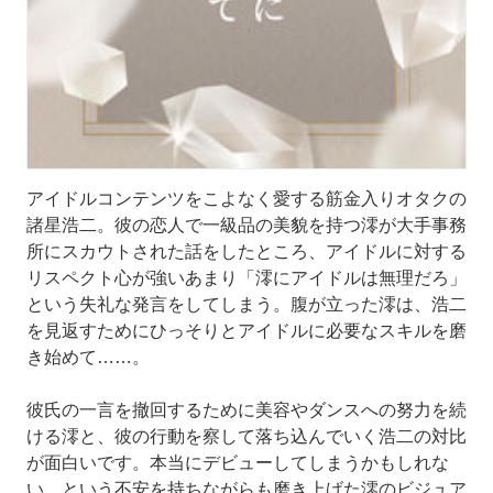
アイドルコンテンツをこよなく愛する筋金入りオタクの
諸星浩二。彼の恋人で一級品の美貌を持つ澪が大手事務
所にスカウトされた話をしたところ、アイドルに対する
リスペクト心が強いあまり「澪にアイドルは無理だろ」
という失礼な発言をしてしまう。腹が立った澪は、浩二
を見返すためにひっそりとアイドルに必要なスキルを磨
き始めて……。
彼氏の一言を撤回するために美容やダンスへの努力を続
ける澪と、彼の行動を察して落ち込んでいく浩二の対比
が面白いです。本当にデビューしてしまうかもしれな
い、という不安を持ちながらも磨き上げた澪のビジュア