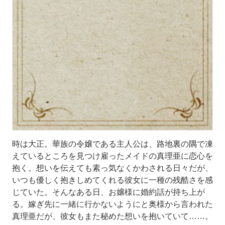
時は大正。華族の令嬢である主人公は、路地裏の隅で凍
えているところを見つけ雇ったメイドの真理亜に恋心を
抱く。想いを伝えても素っ気なくかわされる日々だが、
いつも優しく抱きしめてくれる彼女に一種の残酷さを感
じていた。そんなある日、お嬢様に婚約話が持ち上が
る。嫁ぎ先に一緒に行かないようにと奥様から言われた
真理亜だが、彼女もまた秘めた想いを抱いていて……。