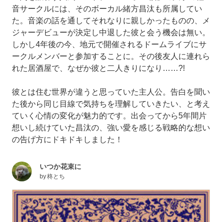
音サークルには、そのボーカル緒方昌汰も所属してい
た。音楽の話を通してそれなりに親しかったものの、メ
ジャーデビューが決定し中退した彼と会う機会は無い。
しかし4年後の今、地元で開催されるドームライブにサ
ークルメンバーと参加することに。その後友人に連れら
れた居酒屋で、なぜか彼と二人きりになり……?!
彼とは住む世界が違うと思っていた主人公。告白を聞い
た後から同じ目線で気持ちを理解していきたい、と考え
ていく心情の変化が魅力的です。出会ってから5年間片
想いし続けていた昌汰の、強い愛を感じる戦略的な想い
の告げ方にドキドキしました！
いつか花束に
by
柊とち