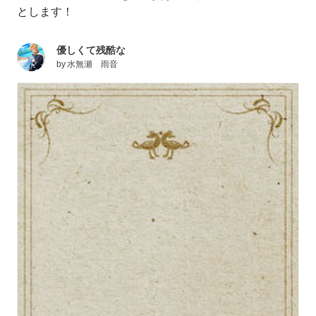
とします！
優しくて残酷な
by
水無瀬 雨音