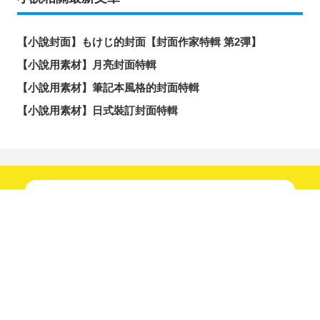
【小說封面】もけじ的封面【封面作家特輯 第2彈】
【小說用素材】月亮封面特輯
【小說用素材】筆記本風格的封面特輯
【小說用素材】日式裝訂封面特輯
新鮮趣聞不間斷！
快來關注我們吧！
分享
發佈
分享至LINE
追蹤！