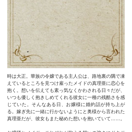
時は大正。華族の令嬢である主人公は、路地裏の隅で凍
えているところを見つけ雇ったメイドの真理亜に恋心を
抱く。想いを伝えても素っ気なくかわされる日々だが、
いつも優しく抱きしめてくれる彼女に一種の残酷さを感
じていた。そんなある日、お嬢様に婚約話が持ち上が
る。嫁ぎ先に一緒に行かないようにと奥様から言われた
真理亜だが、彼女もまた秘めた想いを抱いていて……。