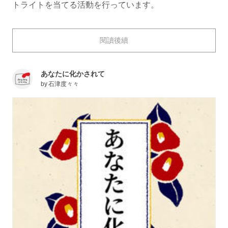
トライトを当てる活動を行っています。
今回のテーマは「チグハグな関係」に関する小説特集！
閱讀後續
種族の異なる相手への片思いから有名人との秘密の恋ま
で、さまざまな「チグハグ」にまつわる作品をBL、百
あなたに化かされて
合、男女の恋愛など幅広く集めてみました！
by
石津度々々
チグハグな部分に悩みながらも気持ちを伝え合うふたり
から目が離せない、そんな心動かされる物語をお楽しみ
ください！