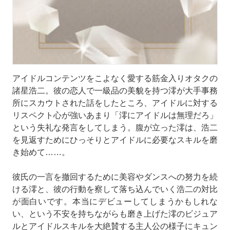
アイドルコンテンツをこよなく愛する筋金入りオタクの
諸星浩二。彼の恋人で一級品の美貌を持つ澪が大手事務
所にスカウトされた話をしたところ、アイドルに対する
リスペクト心が強いあまり「澪にアイドルは無理だろ」
という失礼な発言をしてしまう。腹が立った澪は、浩二
を見返すためにひっそりとアイドルに必要なスキルを磨
き始めて……。
彼氏の一言を撤回するために美容やダンスへの努力を続
ける澪と、彼の行動を察して落ち込んでいく浩二の対比
が面白いです。本当にデビューしてしまうかもしれな
い、という不安を持ちながらも磨き上げた澪のビジュア
ルとアイドルスキルを大絶賛する主人公の様子にキュン