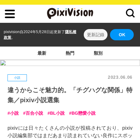
pixivision自2024年5月28日起更新了
隱私權
更新記錄
OK
政策
。
最新
熱門
類別
2023.06.06
小説
違うからこそ魅力的。「チグハグな関係」特
集／pixiv小説選集
小說
百合小說
BL小說
BG戀愛小說
pixivには日々たくさんの小説が投稿されており、pixiv
小説編集部ではまだあまり読まれていない良作にスポッ