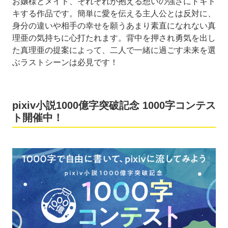
お嬢様とメイド、それぞれが抱える想いの強さにドキド
キする作品です。簡単に愛を伝える主人公とは反対に、
身分の違いや相手の幸せを願うあまり素直になれない真
理亜の気持ちに心打たれます。背中を押され勇気を出し
た真理亜の提案によって、二人で一緒に過ごす未来を選
ぶラストシーンは必見です！
pixiv小説1000億字突破記念 1000字コンテス
ト開催中！