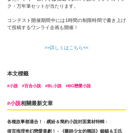
ク・万年筆セットが当たります。
コンテスト開催期間中には1時間の制限時間で書き上げ
て投稿するワンライ企画も開催！
>>詳しくはこちら<<
本文標籤
小說
百合小說
BL小說
BG戀愛小說
小說
相關最新文章
各種故事都適合！ - 繽紛＆簡約小說封面素材特輯 -
後宮推理奇幻戀愛喜劇！ - 《藥師少女的獨語》貓貓＆壬氏