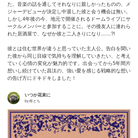
た。音楽の話を通してそれなりに親しかったものの、メ
ジャーデビューが決定し中退した彼と会う機会は無い。
しかし4年後の今、地元で開催されるドームライブにサ
ークルメンバーと参加することに。その後友人に連れら
れた居酒屋で、なぜか彼と二人きりになり……?!
彼とは住む世界が違うと思っていた主人公。告白を聞い
た後から同じ目線で気持ちを理解していきたい、と考え
ていく心情の変化が魅力的です。出会ってから5年間片
想いし続けていた昌汰の、強い愛を感じる戦略的な想い
の告げ方にドキドキしました！
いつか花束に
by
柊とち