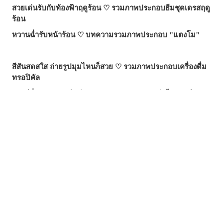
สวยเด่นรับกับท้องฟ้าฤดูร้อน ♡ รวมภาพประกอบธีมชุดเดรสฤดู
ร้อน
หวานฉ่ำรับหน้าร้อน ♡ บทความรวมภาพประกอบ "แตงโม"
สีสันสดสใส ถ่ายรูปมุมไหนก็สวย ♡ รวมภาพประกอบเครื่องดื่ม
ทรอปิคัล
เสน่ห์ที่ซ่อนอยู่ตรงริมฝีปาก - รวมภาพประกอบธีมไฝเสน่ห์
วันวานยังหวานอยู่ - รวมภาพประกอบที่อบอวลไปด้วยกลิ่นอาย
ของวัยรุ่น
อย่าลืมแปรงฟันทุกวันนะ! - รวมภาพประกอบฉากแปรงฟัน
พลิ้วไหวไปกับสายลม - รวมภาพประกอบผมหางม้า (Ponytail)
เปล่งประกายชั่วพริบตา - รวมภาพประกอบดาวตก
ยิ่งมู้ดดี ยิ่งดูมีเสน่ห์ ♡ รวมภาพประกอบสระว่ายน้ำยามค่ำคืน
เติมลูกเล่นให้เส้นผม! - รวมภาพประกอบผมไฮไลต์แบบ
Streaked Hair