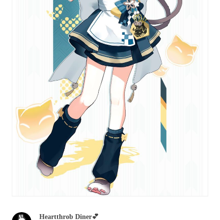
Heartthrob Diner💕