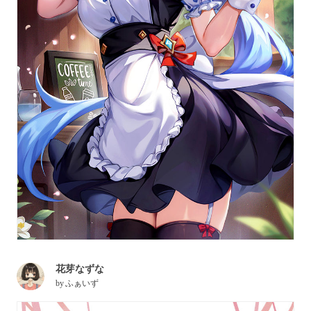
花芽なずな
by
ふぁいず