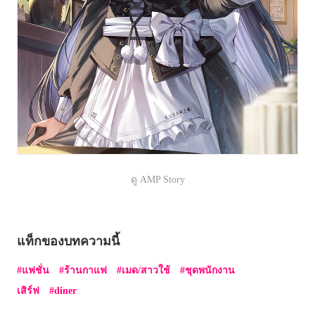
ดู AMP Story
แท็กของบทความนี้
แฟชั่น
ร้านกาแฟ
เมด/สาวใช้
ชุดพนักงาน
เสิร์ฟ
diner