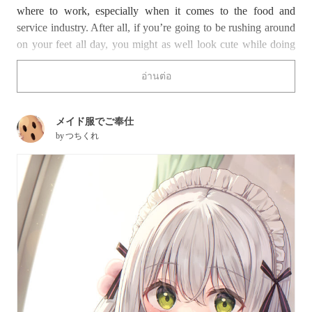
where to work, especially when it comes to the food and
service industry. After all, if you’re going to be rushing around
on your feet all day, you might as well look cute while doing
so!
อ่านต่อ
From classic maid or barista-type outfits to preppy diner-style
dresses, today’s illustrations showcase a wide array of stylish
メイド服でご奉仕
and creative uniforms. Which restaurant would you most likely
by
つちくれ
want to visit based on the staff uniform, and why?