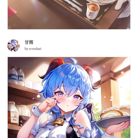
甘雨
by
woodazi