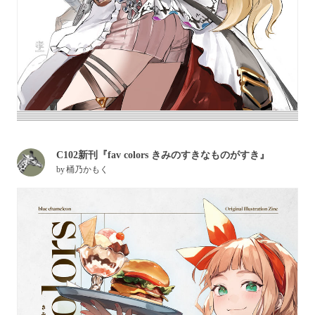
C102新刊『fav colors きみのすきなものがすき』
by
桶乃かもく