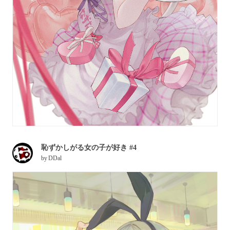
恥ずかしがる女の子が好き #4
by
DDal