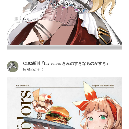
C102新刊『fav colors きみのすきなものがすき』
by
桶乃かもく