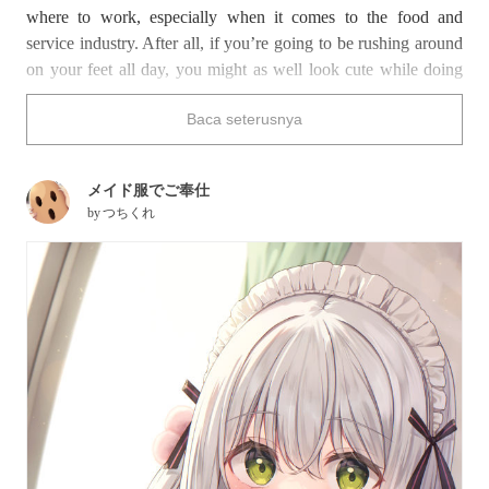
where to work, especially when it comes to the food and
service industry. After all, if you’re going to be rushing around
on your feet all day, you might as well look cute while doing
so!
Baca seterusnya
From classic maid or barista-type outfits to preppy diner-style
dresses, today’s illustrations showcase a wide array of stylish
メイド服でご奉仕
and creative uniforms. Which restaurant would you most likely
by
つちくれ
want to visit based on the staff uniform, and why?