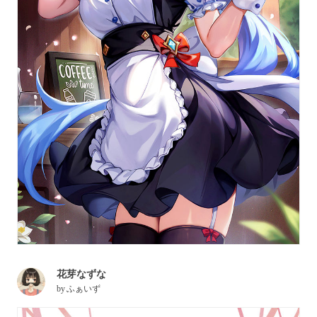
花芽なずな
by
ふぁいず