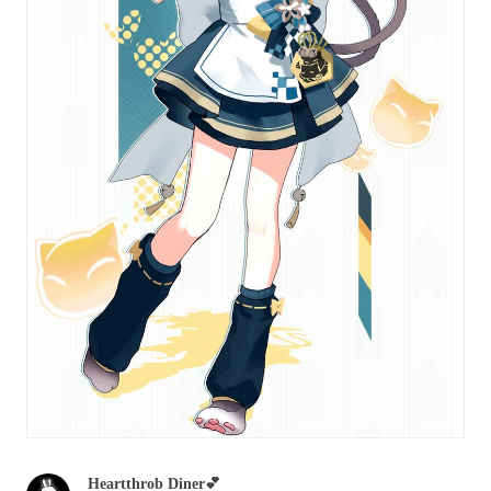
Heartthrob Diner💕