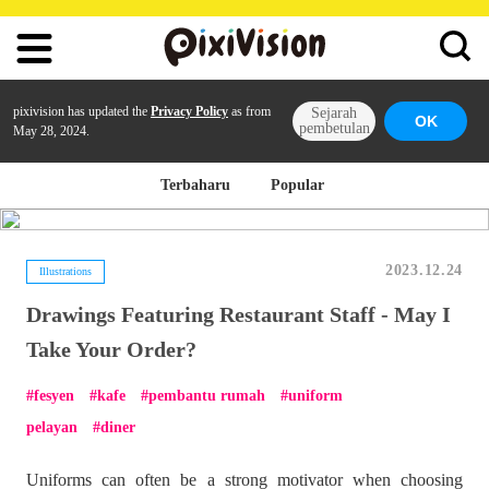
pixivision has updated the
Privacy Policy
as from
Sejarah
OK
pembetulan
May 28, 2024.
Terbaharu
Popular
2023.12.24
Illustrations
Drawings Featuring Restaurant Staff - May I
Take Your Order?
fesyen
kafe
pembantu rumah
uniform
pelayan
diner
Uniforms can often be a strong motivator when choosing