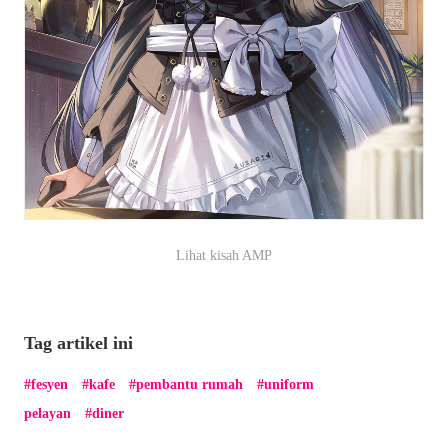
Lihat kisah AMP
Tag artikel ini
fesyen
kafe
pembantu rumah
uniform
pelayan
diner