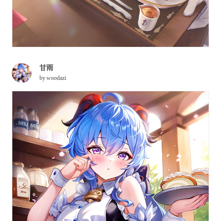
甘雨
by
woodazi