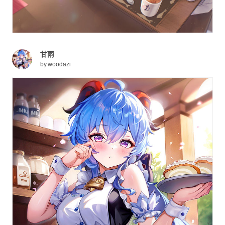
甘雨
by
woodazi