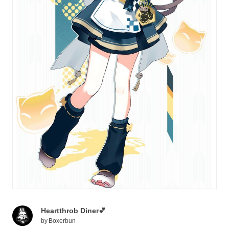
Heartthrob Diner💕
by
Boxerbun