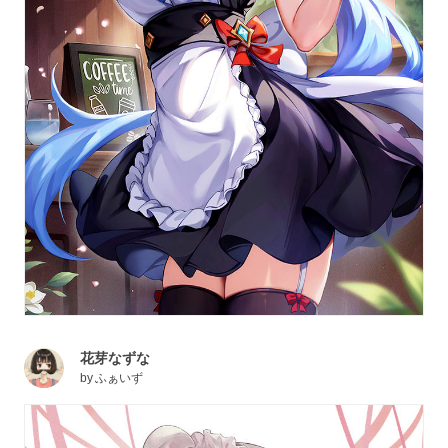
花芽なずな
by
ふぁいず