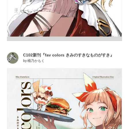
C102新刊『fav colors きみのすきなものがすき』
by
桶乃かもく