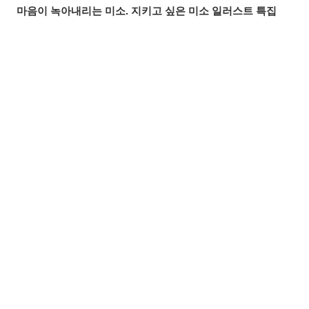
마음이 녹아내리는 미소. 지키고 싶은 미소 일러스트 특집
붙잡을 것인가, 도망칠 것인가. 수많은 손 일러스트 특집
올여름 가장 핫한 기사는? 2026년 7월 pixivision 인기 기사
물속을 우아하게. 금붕어 일러스트 특집
공유하기
올리기
LINE 보내기
알록달록한 여름의 한 잔♡ 트로피컬 드링크 일러스트 특집
입가를 더욱 돋보이게. 애교점 일러스트 특집
언젠가의 추억. 청춘이 느껴지는 일러스트 특집
매일 꼼꼼하게! 양치질 일러스트 특집
바람에 흩날리는 매력. 포니테일 일러스트 특집
찰나의 반짝임. 유성 일러스트 특집
무드 있게 빛나는 밤♡ 나이트 풀 일러스트 특집
여름 창작 아이디어를 찾고 있다면? 수영복&비키니부터 여
름 아이템, 레저까지! 일러스트 특집【모음】