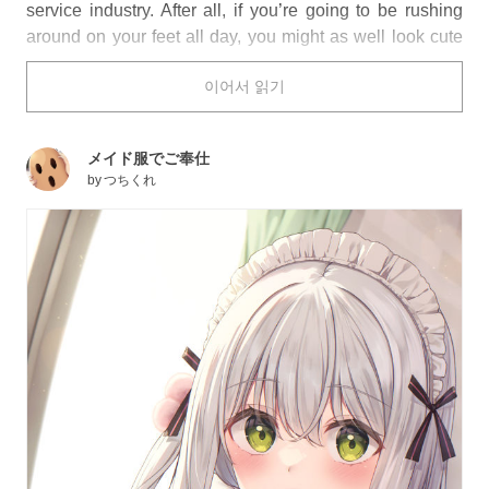
service industry. After all, if you’re going to be rushing
around on your feet all day, you might as well look cute
while doing so!
이어서 읽기
From classic maid or barista-type outfits to preppy diner-
style dresses, today’s illustrations showcase a wide
メイド服でご奉仕
array of stylish and creative uniforms. Which restaurant
by
つちくれ
would you most likely want to visit based on the staff
uniform, and why?