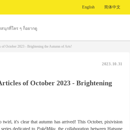
English
简体中文
งสนุกที่ใคร ๆ ก็อยากดู
es of October 2023 - Brightening the Autumn of Arts!
2023.10.31
Articles of October 2023 - Brightening
o twirl, it's clear that autumn has arrived! This October, pixivision
a series dedicated to
PokéMiku,
the collaboration between Hatsune