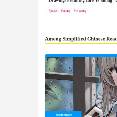
Drawings Featuring Girls W-Sitting - 
poses
sitting
w sitting
Among Simplified Chinese Rea
Illustrations