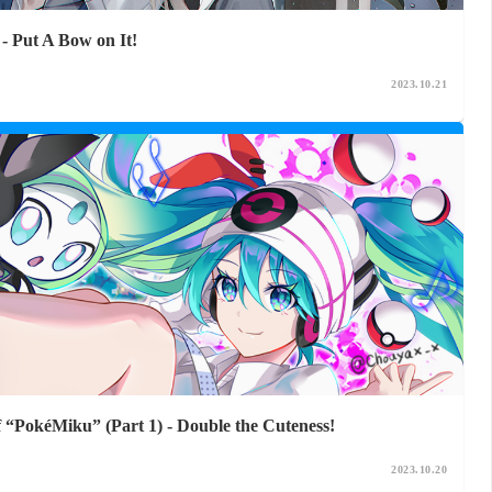
- Put A Bow on It!
2023.10.21
 “PokéMiku” (Part 1) - Double the Cuteness!
2023.10.20