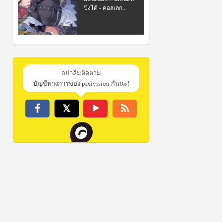
ปังได้ - คอลเลก...
อย่าลืมติดตาม
บัญชีทางการของ pixivision กันนะ!