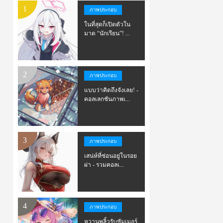
ภาพประกอบ
ในที่สุดก็เปิดตัวใน
มาด “นักเรียน”! ...
ภาพประกอบ
แบบว่าคิดถึงจังเลย! -
คอลเลกชันภาพเ...
ภาพประกอบ
เสน่ห์ที่ซ่อนอยู่ในรอย
ผ่า - รวมคอลเ...
ภาพประกอบ
หวานพลิ้วรับซัมเมอร์