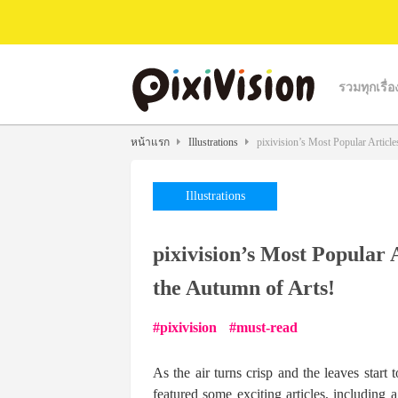
รวมทุกเรื่อ
หน้าแรก
Illustrations
pixivision’s Most Popular Articl
Illustrations
pixivision’s Most Popular 
the Autumn of Arts!
pixivision
must-read
As the air turns crisp and the leaves start t
featured some exciting articles, including 