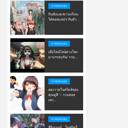
ภาพประกอบ
กินซังและชาวแก๊งจะ
ได้คอลแลปฯ กับตัว...
ภาพประกอบ
เมื่อไทม์ไลน์ต่างโลก
มาบรรจบกัน! รวม...
ภาพประกอบ
ลองวาดในสไตล์ของ
คุณดูสิ ♡ รวมคอล
เลก...
ภาพประกอบ
สีอินเนอร์…โผล่นิดก็