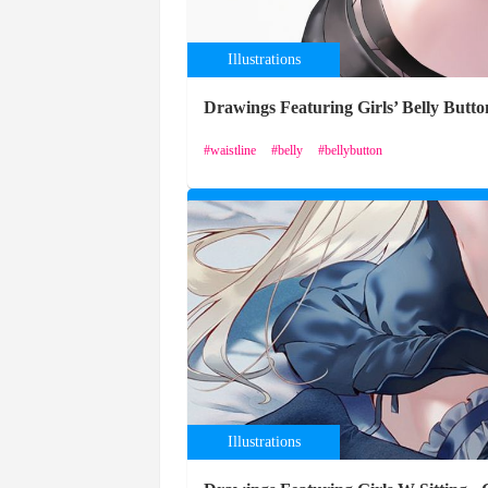
Illustrations
Drawings Featuring Girls’ Belly Butto
waistline
belly
bellybutton
Illustrations