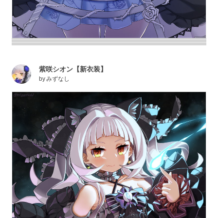
紫咲シオン【新衣装】
by
みずなし