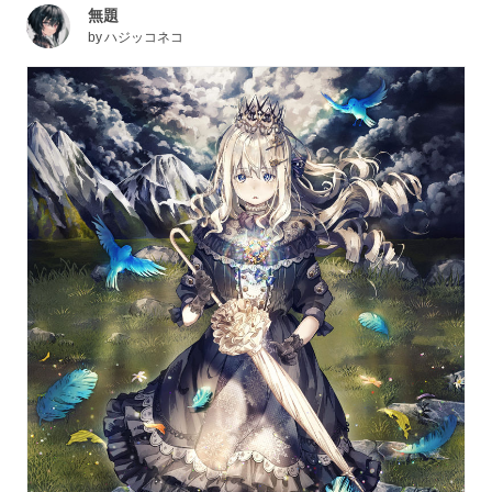
無題
by
ハジッコネコ