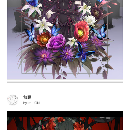
無題
by
iraLION