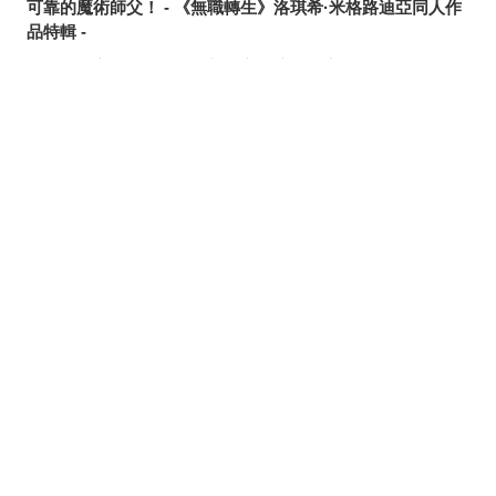
可靠的魔術師父！ - 《無職轉生》洛琪希·米格路迪亞同人作
品特輯 -
令人卸下心防的表情 - 「想要守護這個笑容」插畫特輯 -
追尋或是逃離？ - 無數的手插畫特輯 -
這個夏天最受歡迎的是？ - 2026年7月pixivision熱門特輯 -
分享
發佈
分享至LINE
悠然悠游 - 金魚插畫特輯 -
繽紛吸睛♡ - 熱帶水果飲品插畫特輯 -
點綴唇邊 - 美人痣插畫特輯 -
那些年的回憶 - 充滿青春氣息的插畫特輯 -
每天都要認真刷！ - 刷牙插畫特輯 -
隨風搖曳 - 馬尾插畫特輯 -
劃破夜空的光芒 - 流星插畫特輯 -
氛圍滿點♡ - 夜間泳池插畫特輯 -
說不定能找到夏日創作靈感？ - 泳裝、比基尼插畫特輯【大