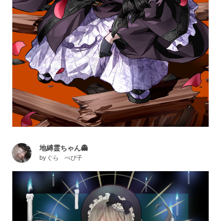
地縛霊ちゃん👻
by
ぐら ぺぴ子