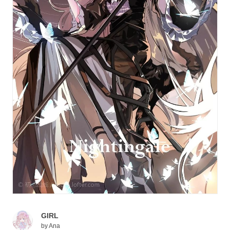
GIRL
by
Ana