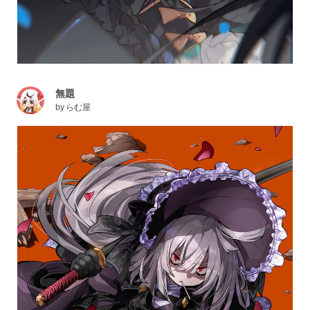
無題
by
らむ屋