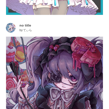
no title
by
てぃら