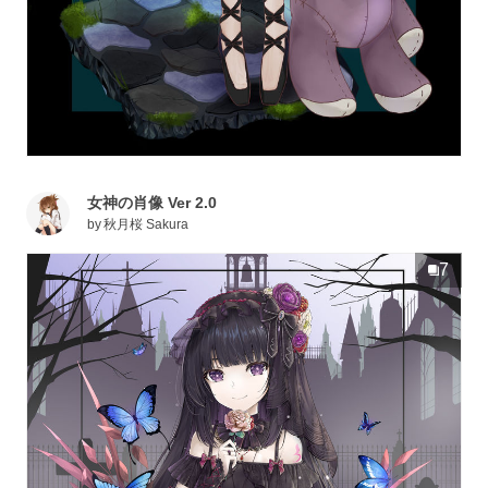
女神の肖像 Ver 2.0
by
秋月桜 Sakura
7