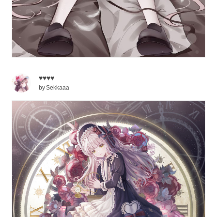
♥♥♥♥
by
Sekkaaa