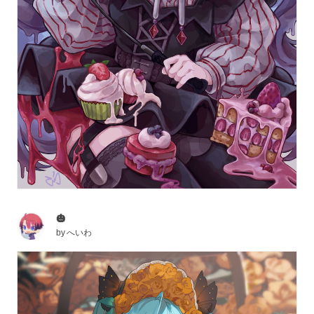
🎃
by
へいわ