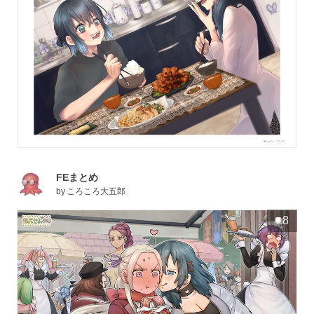
FEまとめ
by
ころころ大五郎
8