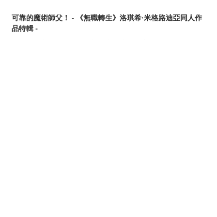
可靠的魔術師父！ - 《無職轉生》洛琪希·米格路迪亞同人作
品特輯 -
令人卸下心防的表情 - 「想要守護這個笑容」插畫特輯 -
追尋或是逃離？ - 無數的手插畫特輯 -
這個夏天最受歡迎的是？ - 2026年7月pixivision熱門特輯 -
分享
發佈
分享至LINE
悠然悠游 - 金魚插畫特輯 -
繽紛吸睛♡ - 熱帶水果飲品插畫特輯 -
點綴唇邊 - 美人痣插畫特輯 -
那些年的回憶 - 充滿青春氣息的插畫特輯 -
每天都要認真刷！ - 刷牙插畫特輯 -
隨風搖曳 - 馬尾插畫特輯 -
劃破夜空的光芒 - 流星插畫特輯 -
氛圍滿點♡ - 夜間泳池插畫特輯 -