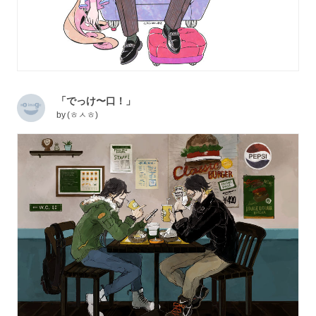
「でっけ〜口！」
by
(ㅎㅅㅎ)