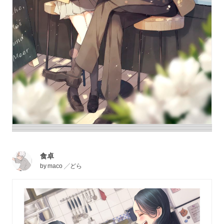
食卓
by
maco ╱どら