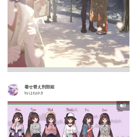
着せ替え刑部姫
by
はねゆき
8