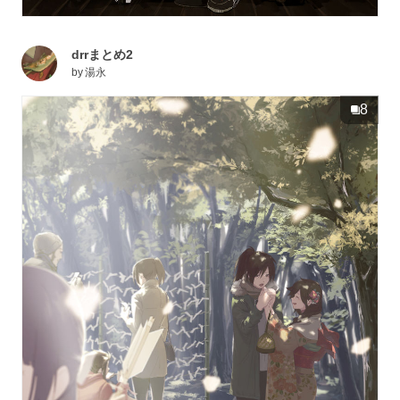
drrまとめ2
by
湯永
8