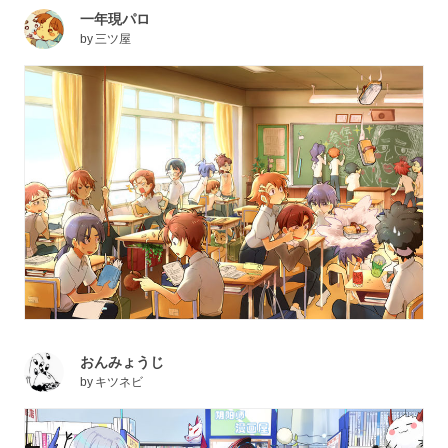
一年現パロ
by
三ツ屋
おんみょうじ
by
キツネビ