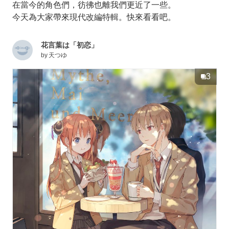
在當今的角色們，彷彿也離我們更近了一些。
今天為大家帶來現代改編特輯。快來看看吧。
花言葉は「初恋」
by
天つゆ
3