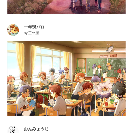
一年現パロ
by
三ツ屋
おんみょうじ