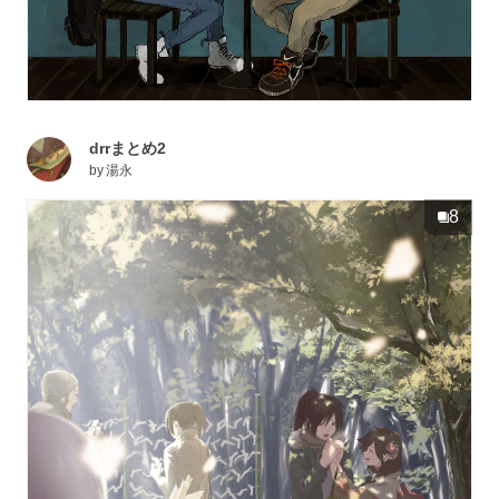
drrまとめ2
by
湯永
8