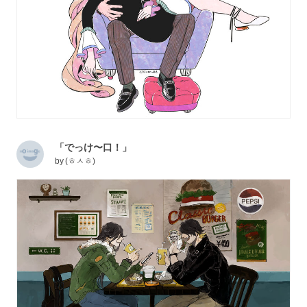
「でっけ〜口！」
by
(ㅎㅅㅎ)