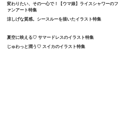
変わりたい、その一心で！【ウマ娘】ライスシャワーのフ
ァンアート特集
涼しげな質感。シースルーを描いたイラスト特集
夏空に映える♡ サマードレスのイラスト特集
じゅわっと潤う♡ スイカのイラスト特集
届け、この歌声！歌唱シーンを描いたイラスト特集
頼れる魔術の師匠！【無職転生】ロキシー・ミグルディア
のファンアート特集
シェアする
投稿する
LINEで送る
心ほどける笑顔。「守りたい、この笑顔」のイラスト特集
求めるのか、逃れるのか。無数の手を描いたイラスト特集
この夏一番読まれた記事は？2026年7月・pixivision人気記
事
涼やかに泳ぐ。金魚のイラスト特集
カラフルで映える♡ トロピカルドリンクのイラスト特集