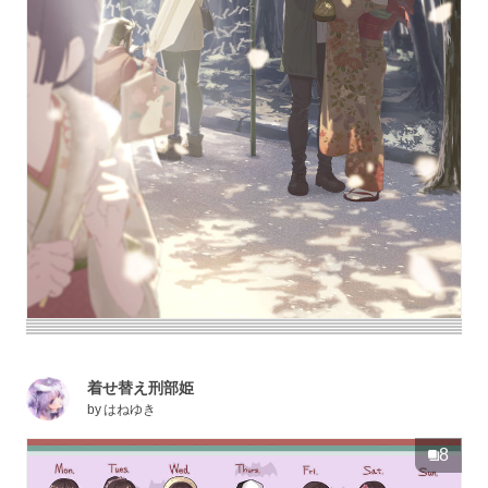
着せ替え刑部姫
by
はねゆき
8