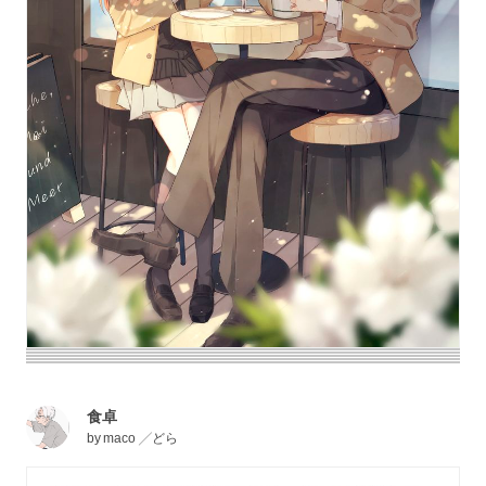
食卓
by
maco ╱どら