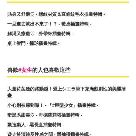
貼身又舒適♡ - 螺紋材質＆直條紋毛衣插畫特輯 -
一旦進去就出不來了！？ - 暖桌插畫特輯 -
解渴又療癒♡ - 外帶杯插畫特輯 -
桌上智鬥 - 撞球插畫特輯 -
喜歡
女生
的人也喜歡這些
大量荷葉邊的躍動感！愛上シエラ筆下充滿戲劇性的美麗插
畫
小心別被踩到囉！ - 「#巨型少女」插畫特輯 -
暗黑系甜美♡ - 哥德蘿莉塔插畫特輯 -
飄逸動人 - 黑長直插畫特輯 -
遊走於清純及性感之間 - 黑褲襪插畫特輯 -