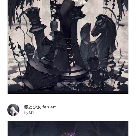
狼と少女 fan art
by
MJ