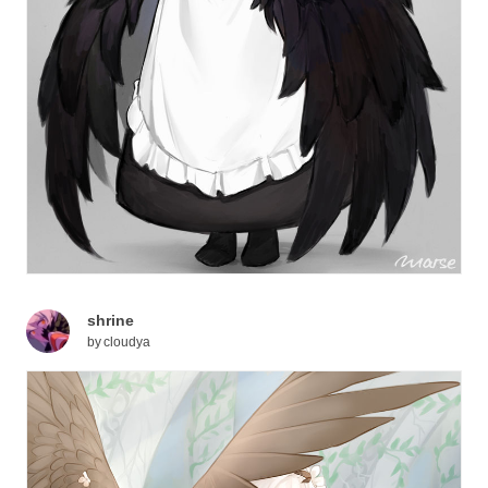
shrine
by
cloudya