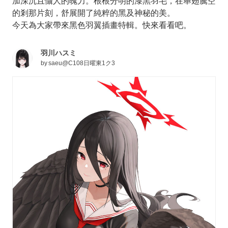
加深沉且懾人的魄力。根根分明的漆黑羽毛，在舉翅騰空
的剎那片刻，舒展開了純粹的黑及神秘的美。
今天為大家帶來黑色羽翼插畫特輯。快來看看吧。
羽川ハスミ
by
saeu@C108日曜東1ク3