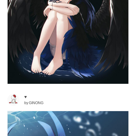
♥
by
GINONG