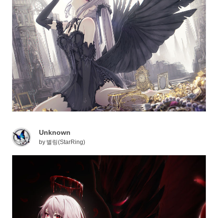
Unknown
by
별링(StarRing)