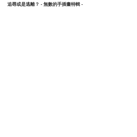
追尋或是逃離？ - 無數的手插畫特輯 -
這個夏天最受歡迎的是？ - 2026年7月pixivision熱門特輯 -
悠然悠游 - 金魚插畫特輯 -
繽紛吸睛♡ - 熱帶水果飲品插畫特輯 -
分享
發佈
分享至LINE
點綴唇邊 - 美人痣插畫特輯 -
那些年的回憶 - 充滿青春氣息的插畫特輯 -
每天都要認真刷！ - 刷牙插畫特輯 -
隨風搖曳 - 馬尾插畫特輯 -
劃破夜空的光芒 - 流星插畫特輯 -
氛圍滿點♡ - 夜間泳池插畫特輯 -
說不定能找到夏日創作靈感？ - 泳裝、比基尼插畫特輯【大
合輯】 -
髮絲中的亮點 - 挑染插畫特輯 -