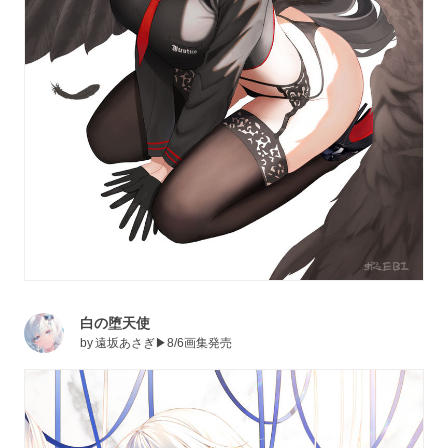
白の堕天使
by
遠坂あさぎ▶8/6画集発売