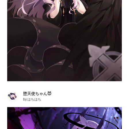
堕天使ちゃん😈
by
はちはち