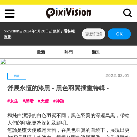
pixivision自2024年5月28日起更新了
隱私權
更新記錄
OK
政策
。
最新
熱門
類別
2022.02.01
插畫
舒展永恆的漆黑 - 黑色羽翼插畫特輯 -
女生
黑暗
天使
神話
和純白潔淨的白色羽翼不同，黑色羽翼的深邃烏黑，帶給
人們的印象更為深刻及鮮明。
無論是墮天使或是天狗，在黑色羽翼的圍繞下，展現出更