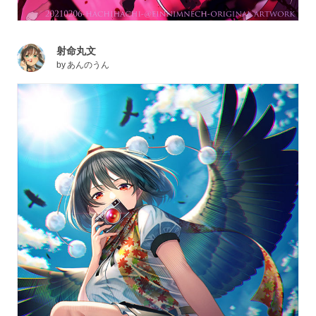
射命丸文
by
あんのうん