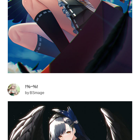
!%~%!
by
BSmage