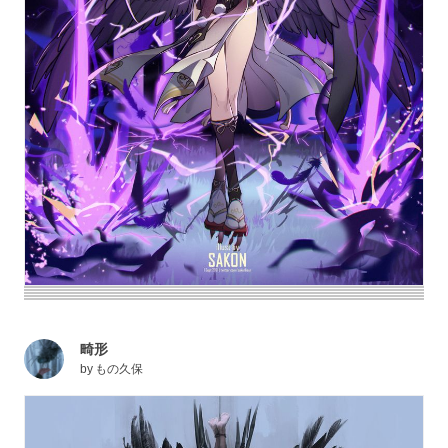
畸形
by
もの久保