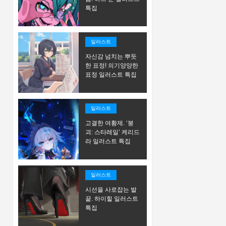
특집
일러스트
자신감 넘치는 뿌듯
한 표정! 의기양양한
표정 일러스트 특집
일러스트
고결한 여황제. ‘붕
괴: 스타레일’ 케리드
라 일러스트 특집
일러스트
시선을 사로잡는 발
끝. 하이힐 일러스트
특집