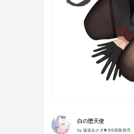
白の堕天使
by
遠坂あさぎ▶8/6画集発売