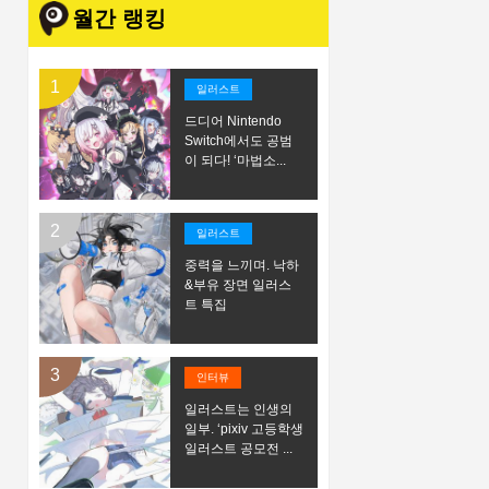
월간 랭킹
일러스트
드디어 Nintendo
Switch에서도 공범
이 되다! ‘마법소...
일러스트
중력을 느끼며. 낙하
&부유 장면 일러스
트 특집
인터뷰
일러스트는 인생의
일부. ‘pixiv 고등학생
일러스트 공모전 ...