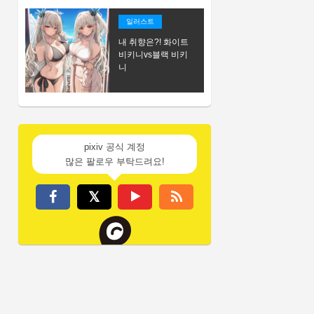
일러스트
내 취향은?! 화이트
비키니vs블랙 비키
니
pixiv 공식 계정
많은 팔로우 부탁드려요!