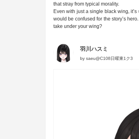
that stray from typical morality.
Even with just a single black wing, it’s
would be confused for the story’s hero
take under your wing?
羽川ハスミ
by
saeu@C108日曜東1ク3