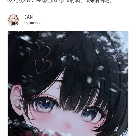
今天为大家带来遮住嘴巴插画特辑。快来看看吧。
JAN
by
bbeedol