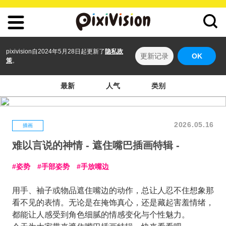
pixivision自2024年5月28日起更新了
隐私政
更新记录
OK
策
。
最新
人气
类别
2026.05.16
插画
难以言说的神情 - 遮住嘴巴插画特辑 -
姿势
手部姿势
手放嘴边
用手、袖子或物品遮住嘴边的动作，总让人忍不住想象那
看不见的表情。无论是在掩饰真心，还是藏起害羞情绪，
都能让人感受到角色细腻的情感变化与个性魅力。