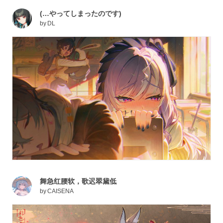
(…やってしまったのです)
by
DL
舞急红腰软，歌迟翠黛低
by
CAISENA