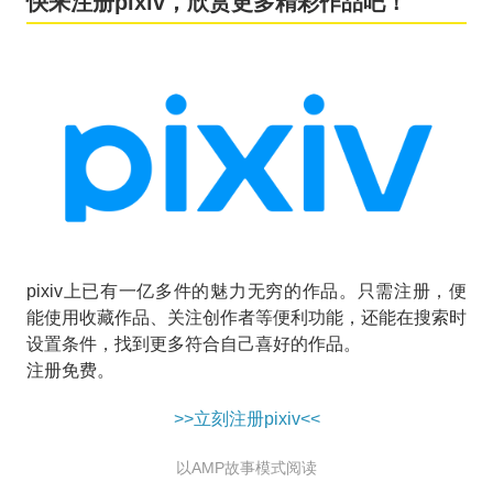
快来注册pixiv，欣赏更多精彩作品吧！
pixiv上已有一亿多件的魅力无穷的作品。只需注册，便
能使用收藏作品、关注创作者等便利功能，还能在搜索时
设置条件，找到更多符合自己喜好的作品。
注册免费。
>>立刻注册pixiv<<
以AMP故事模式阅读