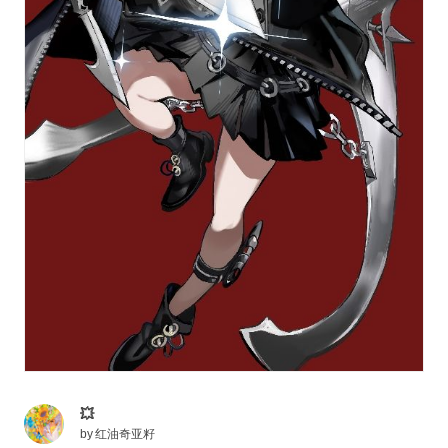
💥
by
红油奇亚籽