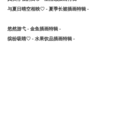
与夏日晴空相映♡ - 夏季长裙插画特辑 -
悠然游弋 - 金鱼插画特辑 -
缤纷吸睛♡ - 水果饮品插画特辑 -
点缀唇边 - 美人痣插画特辑 -
欢乐时光 - 充满青春气息的插画特辑 -
每日好习惯！ - 刷牙插画特辑 -
随风摇曳 - 马尾辫插画特辑 -
划破夜空的光芒 - 流星插画特辑 -
氛围满点♡ - 夜间泳池插画特辑 -
想要夏日创作灵感？ 看看这篇吧！- 泳装、比基尼插画特辑
【大合辑】 -
发丝中的亮点 - 挑染插画特辑 -