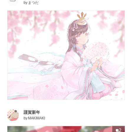
by
まつだ
謹賀新年
by
MAKIMAKI
2