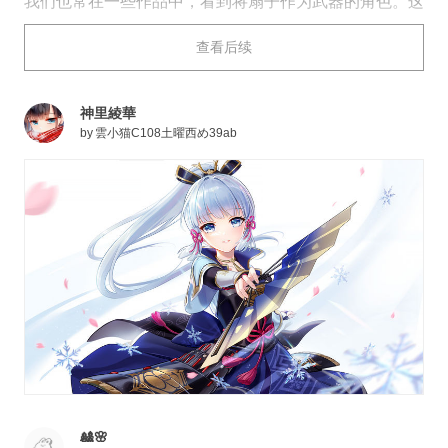
我们也常在一些作品中，看到将扇子作为武器的角色。这
类角色多半实力过人、心思缜密、运筹帷幄。即使面对艰
查看后续
难的困境，也会轻轻地挥动手上的扇子，在徐风拂面之
际，游刃有余地思考出下一步的对策。
今天为大家带来扇子插画特辑。快来看看吧。
神里綾華
by
雲小猫C108土曜西め39ab
🎎🌸