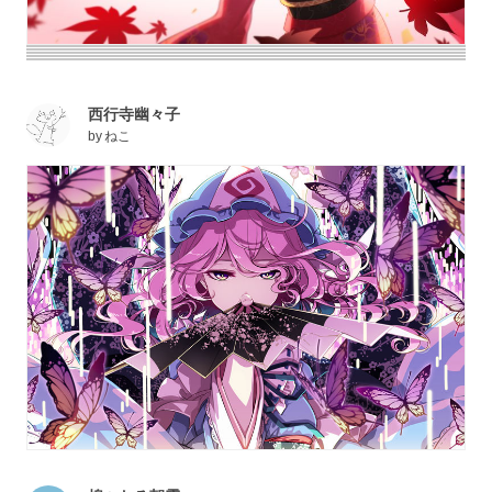
西行寺幽々子
by
ねこ