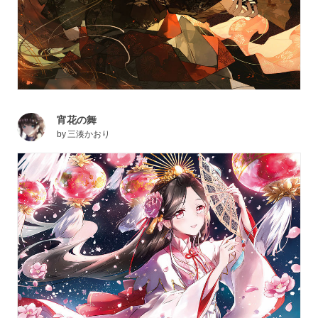
宵花の舞
by
三湊かおり