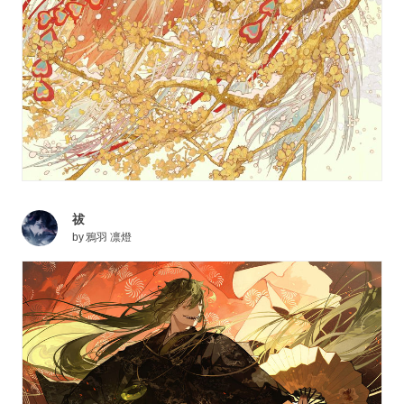
祓
by
鴉羽 凛燈