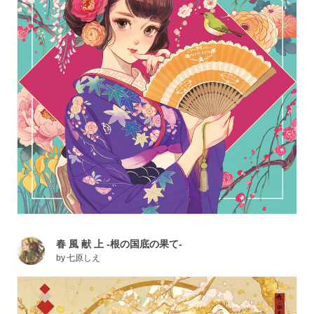
春 風 献 上 -根の国底の果て-
by
七原しえ