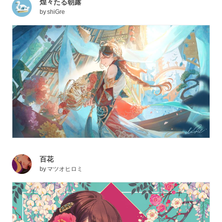
煌々たる朝露
by
shiGre
百花
by
マツオヒロミ