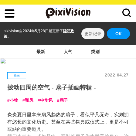
pixivision自2024年5月28日起更新了
隐私政
更新记录
OK
策
。
最新
人气
类别
2022.04.27
插画
拨动四周的空气 - 扇子插画特辑 -
小物
和风
中华风
扇子
炎炎夏日里拿来扇风趋热的扇子，看似平凡无奇，实则拥
有悠长的文化历史。甚至在某些祭典或仪式上，更是不可
或缺的重要道具。