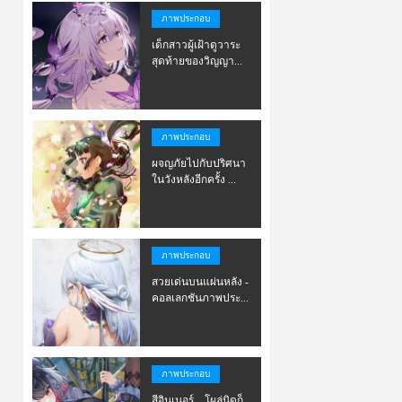
ภาพประกอบ
เด็กสาวผู้เฝ้าดูวาระ
สุดท้ายของวิญญา...
ภาพประกอบ
ผจญภัยไปกับปริศนา
ในวังหลังอีกครั้ง ...
ภาพประกอบ
สวยเด่นบนแผ่นหลัง -
คอลเลกชันภาพประ...
ภาพประกอบ
สีอินเนอร์…โผล่นิดก็