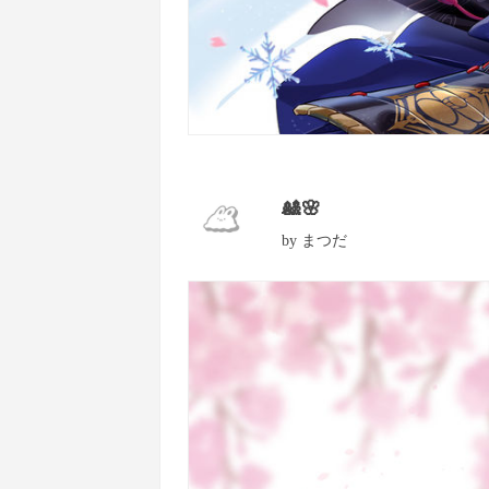
🎎🌸
by
まつだ