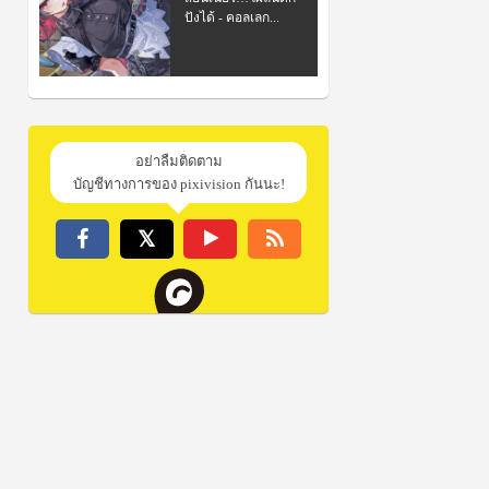
ปังได้ - คอลเลก...
อย่าลืมติดตาม
บัญชีทางการของ pixivision กันนะ!