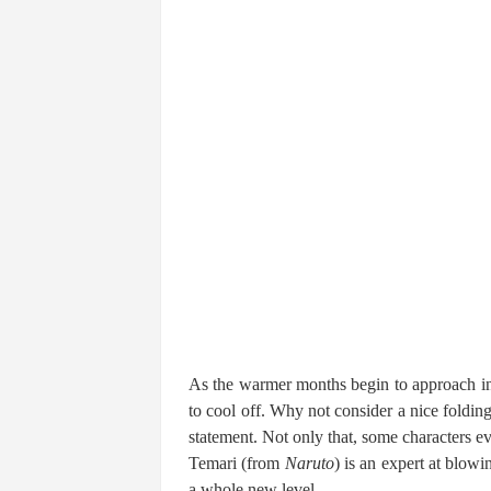
As the warmer months begin to approach in
to cool off. Why not consider a nice foldin
statement. Not only that, some characters ev
Temari (from
Naruto
) is an expert at blow
a whole new level.