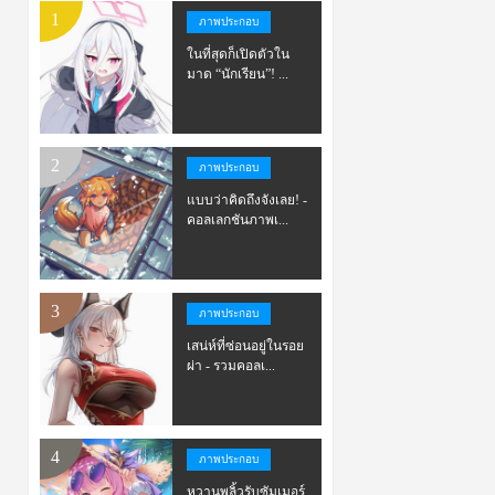
ภาพประกอบ
ในที่สุดก็เปิดตัวใน
มาด “นักเรียน”! ...
ภาพประกอบ
แบบว่าคิดถึงจังเลย! -
คอลเลกชันภาพเ...
ภาพประกอบ
เสน่ห์ที่ซ่อนอยู่ในรอย
ผ่า - รวมคอลเ...
ภาพประกอบ
หวานพลิ้วรับซัมเมอร์