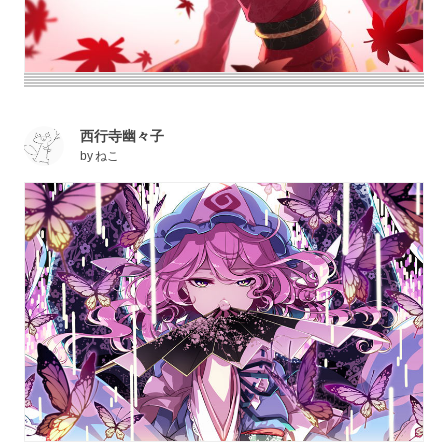
西行寺幽々子
by
ねこ