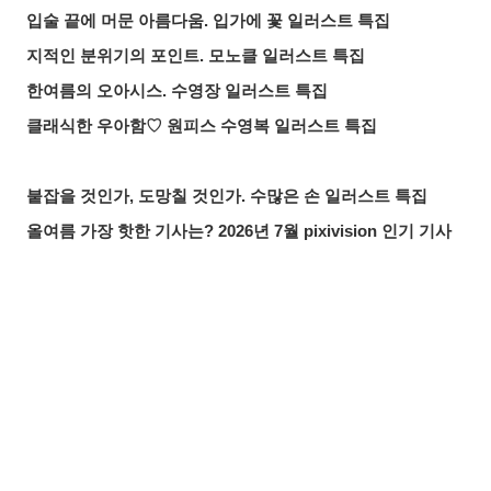
입술 끝에 머문 아름다움. 입가에 꽃 일러스트 특집
지적인 분위기의 포인트. 모노클 일러스트 특집
한여름의 오아시스. 수영장 일러스트 특집
클래식한 우아함♡ 원피스 수영복 일러스트 특집
붙잡을 것인가, 도망칠 것인가. 수많은 손 일러스트 특집
올여름 가장 핫한 기사는? 2026년 7월 pixivision 인기 기사
물속을 우아하게. 금붕어 일러스트 특집
알록달록한 여름의 한 잔♡ 트로피컬 드링크 일러스트 특집
입가를 더욱 돋보이게. 애교점 일러스트 특집
공유하기
올리기
LINE 보내기
언젠가의 추억. 청춘이 느껴지는 일러스트 특집
매일 꼼꼼하게! 양치질 일러스트 특집
바람에 흩날리는 매력. 포니테일 일러스트 특집
찰나의 반짝임. 유성 일러스트 특집