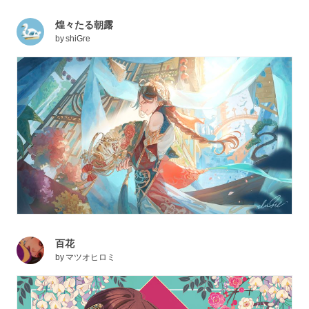
煌々たる朝露
by
shiGre
百花
by
マツオヒロミ