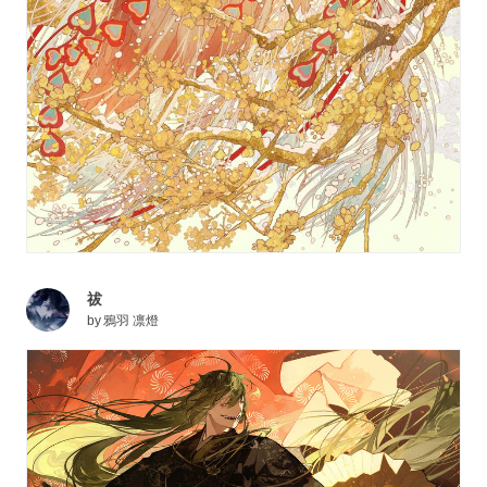
祓
by
鴉羽 凛燈