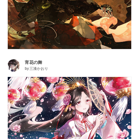
宵花の舞
by
三湊かおり