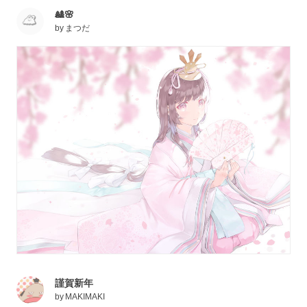
🎎🌸
by
まつだ
謹賀新年
by
MAKIMAKI