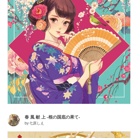
春 風 献 上 -根の国底の果て-
by
七原しえ