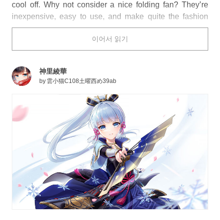
cool off. Why not consider a nice folding fan? They’re
inexpensive, easy to use, and make quite the fashion
statement. Not only that, some characters even use them
이어서 읽기
as weapons! Practical and deadly, can’t beat that.
Temari (from
Naruto
) is an expert at blowing enemies
away with her massive fan. She takes looking “cool” to a
神里綾華
whole new level.
by
雲小猫C108土曜西め39ab
Are you a fan of any of the illustrations below?