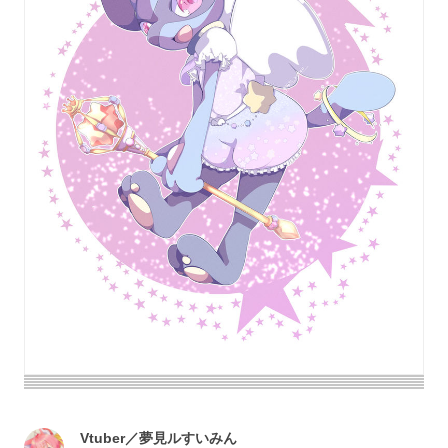
Vtuber／夢見ルすいみん