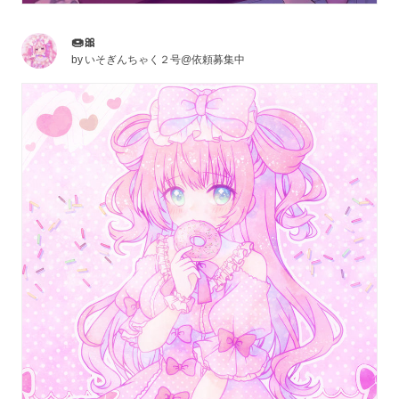
🍩🎀
by
いそぎんちゃく２号@依頼募集中