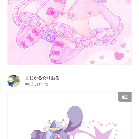
まじかる☆りおる
by
ぽっぴーな
2