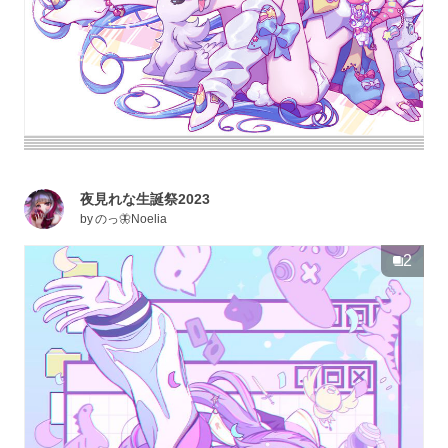
夜見れな生誕祭2023
by
のっ🦋Noelia
2