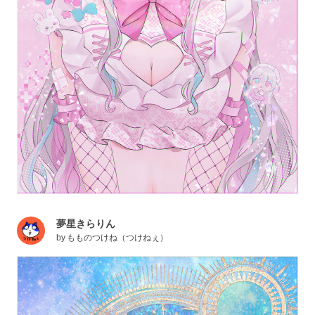
夢星きらりん
by
もものつけね（つけねぇ）