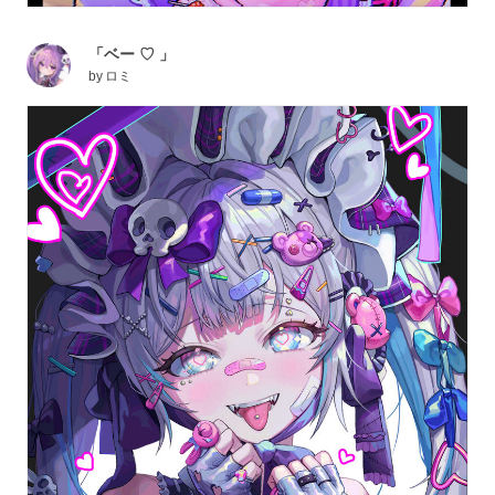
「ベー ♡ 」
by
ロミ