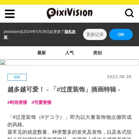
pixivision自2024年5月28日起更新了
隐私政
更新记录
OK
策
。
最新
人气
类别
2023.08.28
插画
越多越可爱！ - 「#过度装饰」插画特辑 -
时尚穿搭
可爱穿搭
「#过度装饰（#デコラ）」即为以大量装饰物点缀而成
的风格。
最常见的就是数量、种类繁多的发夹及发饰，以及各式缤