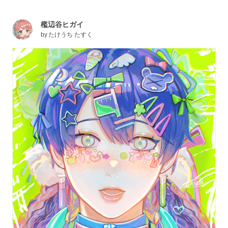
檻辺谷ヒガイ
by
たけうち たすく