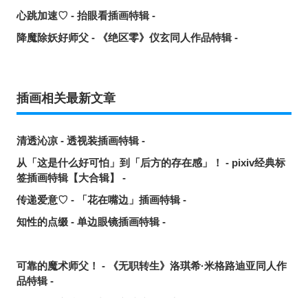
心跳加速♡ - 抬眼看插画特辑 -
降魔除妖好师父 - 《绝区零》仪玄同人作品特辑 -
插画相关最新文章
清透沁凉 - 透视装插画特辑 -
从「这是什么好可怕」到「后方的存在感」！ - pixiv经典标
签插画特辑【大合辑】 -
传递爱意♡ - 「花在嘴边」插画特辑 -
知性的点缀 - 单边眼镜插画特辑 -
可靠的魔术师父！ - 《无职转生》洛琪希·米格路迪亚同人作
品特辑 -
令人卸下心防 - 「想要守护这个笑容」插画特辑 -