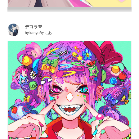
デコラ💜
by
kanya/かにあ