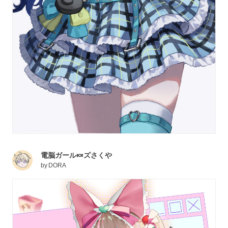
電脳ガール🍬ズさくや
by
DORA