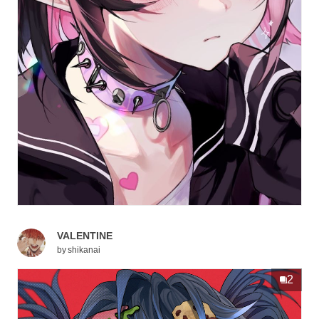
VALENTINE
by
shikanai
2