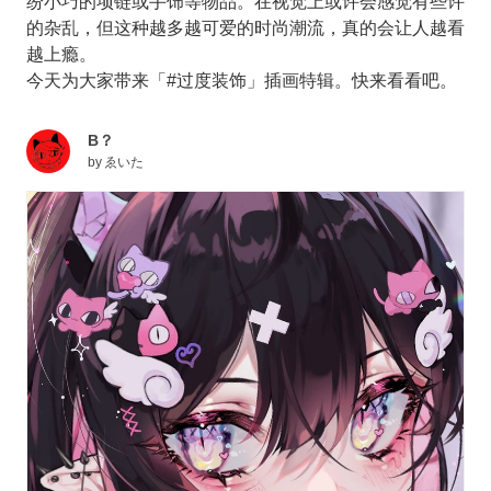
纷小巧的项链或手饰等物品。在视觉上或许会感觉有些许
的杂乱，但这种越多越可爱的时尚潮流，真的会让人越看
越上瘾。
今天为大家带来「#过度装饰」插画特辑。快来看看吧。
B？
by
ゑいた