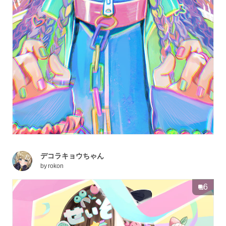
デコラキョウちゃん
by
rokon
6